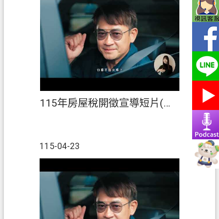
網
站
導
覽
常
見
問
答
115年房屋稅開徵宣導短片(國語)
市
政
信
115-04-23
箱
E
n
g
l
i