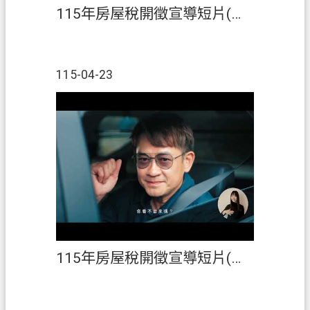
ท
115年房屋稅開徵宣導短片(英語)
ย
V
i
115-04-23
ệ
t
N
a
m
桃
園
市
入
口
網
115年房屋稅開徵宣導短片(臺語)
站
隱