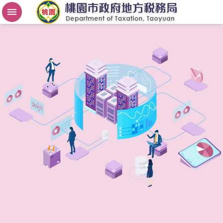
房
屋
稅
2
.
0
進
階
搜
尋
桃
園
市
政