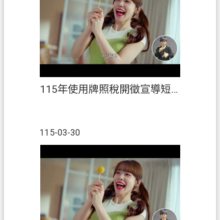
開
放
宣
告
資
訊
安
115年使用牌照稅開徵宣導短片(臺語)
全
政
策
115-03-30