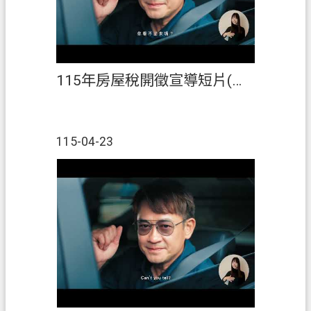
s
h
I
n
d
115年房屋稅開徵宣導短片(客語)
o
n
e
s
115-04-23
i
a
ป
ร
ะ
เ
ท
ศ
ไ