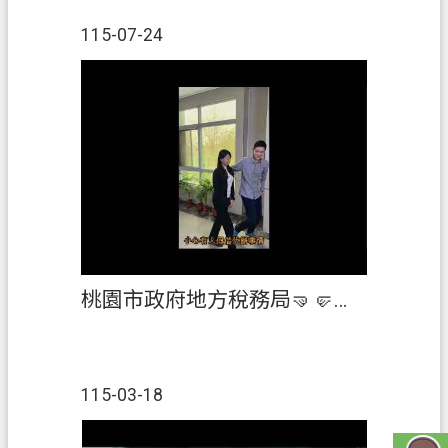
資
訊
115-07-24
政
府
資
訊
公
開
認
識
我
桃園市政府地方稅務局🤜🤛桃園市蘆竹地政事務所 強強聯手，雙重防護為您守護財產🛡️
們
回
首
115-03-18
頁