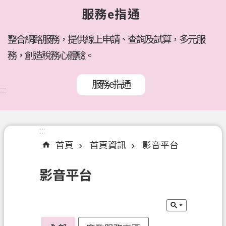
府
服務e指通
所
屬
機
整合網路服務，提供線上申請、查詢及試算，多元服
關
務，創造稅務心體驗。
訊
服務e指通
息
:::
公
告
:::
:::
各
首頁
首頁資訊
影音平台
稅
介
影音平台
紹
線
上
服