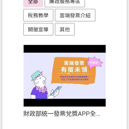
全部
廉政服務專區
務
稅務教學
雲端發票介紹
便
民
開徵宣導
其他
服
務
宣
導
園
地
專
區
服
務
財政部統一發票兌獎APP全新改版
業
務