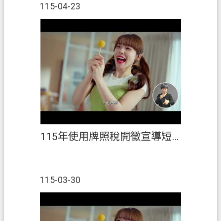
115-04-23
私
權
政
策
網
站
安
全
政
策
115年使用牌照稅開徵宣導短片(客語)
政
府
網
115-03-30
站
資
料