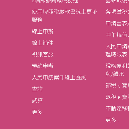
e觸即發跨域稅務通
雲端取號
使用牌照稅繳款書線上更址
各項繳稅
服務
申請書表
線上申辦
中午輪值
線上補件
人民申請
視訊客服
理時限表
預約申辦
稅務便利站
與/繼承
人民申請案件線上查詢
節稅 e 
查詢
退稅 e 
試算
不動產移轉e
更多...
更多...