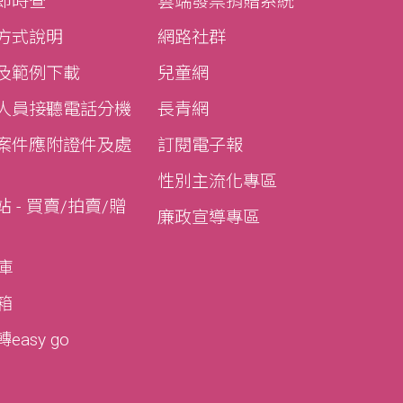
即時查
雲端發票捐贈系統
方式說明
網路社群
及範例下載
兒童網
人員接聽電話分機
長青網
案件應附證件及處
訂閱電子報
性別主流化專區
 - 買賣/拍賣/贈
廉政宣導專區
寶庫
寶箱
asy go