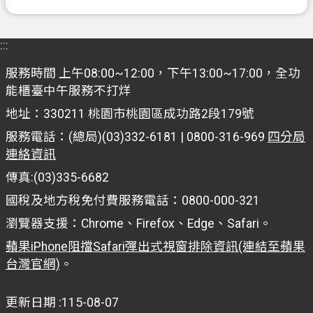
資
訊
:::
政
府
服務時間 上午08:00~12:00，下午13:00~17:00，全功
資
能櫃臺中午服務不打烊
訊
地址：330211 桃園市桃園區成功路2段179號
公
服務電話：(總局)(03)332-6181 | 0800-316-969
四分局
開
連絡資訊
認
傳真:(03)335-6682
識
國稅及地方稅免付費服務電話：0800-000-321
我
們
瀏覽器支援：Chrome、Firefox、Edge、Safari。
蘋果iPhone阻擋Safari彈出式視窗排除資訊(連結至蘋果
回
台灣官網)
。
首
頁
更新日期
115-08-07