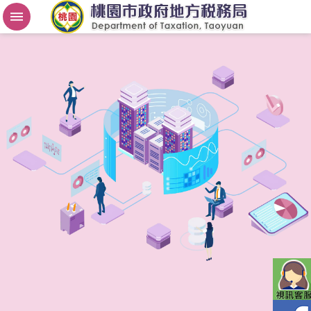
房
屋
稅
2
.
0
進
階
搜
尋
桃
園
市
政