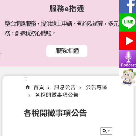
府
服務e指通
所
屬
機
整合網路服務，提供線上申請、查詢及試算，多元服
關
務，創造稅務心體驗。
訊
服務e指通
息
:::
公
告
:::
:::
各
首頁
訊息公告
公告專區
稅
各稅開徵事項公告
介
紹
各稅開徵事項公告
線
上
服