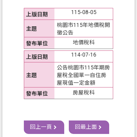
務
115-08-05
便
民
桃園市115年地價稅開
服
徵公告
務
地價稅科
宣
114-07-16
導
公告桃園市115年期房
園
屋稅全國單一自住房
地
屋現值一定金額
專
房屋稅科
區
服
務
業
回上一頁
回最上面
務