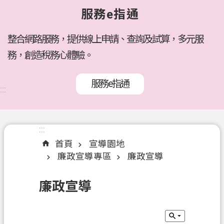
府
服務e指通
所
屬
機
整合網路服務，提供線上申請、查詢及試算，多元服
關
務，創造稅務心體驗。
訊
服務e指通
息
:::
公
告
:::
:::
各
首頁
宣導園地
稅
廉政宣導專區
廉政宣導
介
紹
廉政宣導
線
上
服