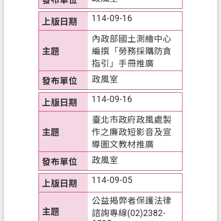
開
放
114-09-16
宣
內政部國土測繪中心
告
編撰「勞務採購防貪
資
指引」手冊推廣
訊
政風室
安
全
114-09-16
政
臺北市政府政風處製
策
作之廉政短影音及宣
導圖文教材推廣
政風室
114-09-05
公益揭弊者保護法律
諮詢專線(02)2382-