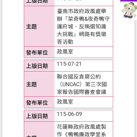
資
訊
臺南市政府政風處舉
辦「菜奇鴨&夜奇鴨守
政
護府城．反賄選知識
府
大挑戰」網路有獎徵
資
答活動
訊
政風室
公
開
115-07-21
認
聯合國反貪腐公約
識
（UNCAC）第三次國
我
家報告國際審查會議
們
政風室
回
115-06-09
首
花蓮縣政府政風處製
頁
作《鴨鴨廉政學堂系