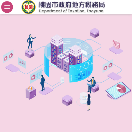
房
屋
稅
2
.
0
進
階
搜
尋
桃
園
市
政