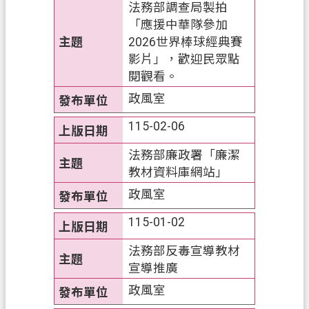
s
法務部調查局製拍
h
「應援中華隊參加
2026世界棒球經典賽
I
n
影片」，歡迎民眾點
d
閱觀看。
o
政風室
n
e
115-02-06
s
i
法務部廉政署「廉潔
a
教材資料庫網站」
ป
政風室
ร
115-01-02
ะ
เ
法務部反毒宣導教材
ท
宣導推廣
ศ
政風室
ไ