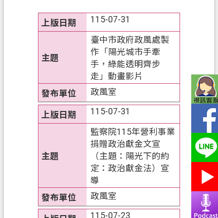
務
115-07-31
便
民
臺中市政府政風處製
服
作「陽光城市手牽
務
手，綠能透明齊步
走」動畫影片
宣
政風室
導
園
115-07-31
地
監察院115年營利事業
專
捐贈政治獻金文宣
區
（主題：陽光下的約
服
定：政治獻金法）宣
務
導
政風室
業
務
115-07-23