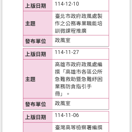
114-12-10
ท
ย
臺北市政府政風處製
作之公務專業職能培
V
i
訓微課程推廣
ệ
政風室
t
N
114-11-27
a
m
高雄市政府政風處編
撰「高雄市各區公所
桃
急難救助暨急難紓困
園
業務防貪指引手
市
冊」。
入
口
政風室
網
114-11-06
站
臺灣高等檢察署編撰
隱