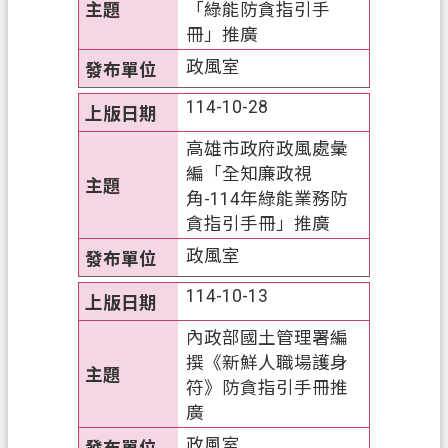
「綠能防貪指引手
私
冊」推廣
權
政風室
政
策
114-10-28
網
高雄市政府政風處彙
站
編「全知廉政視
安
角-114年綠能業務防
全
貪指引手冊」推廣
政
政風室
策
114-10-13
政
府
內政部國土管理署編
網
撰《新鮮人職場護身
站
符》防貪指引手冊推
資
廣
料
政風室