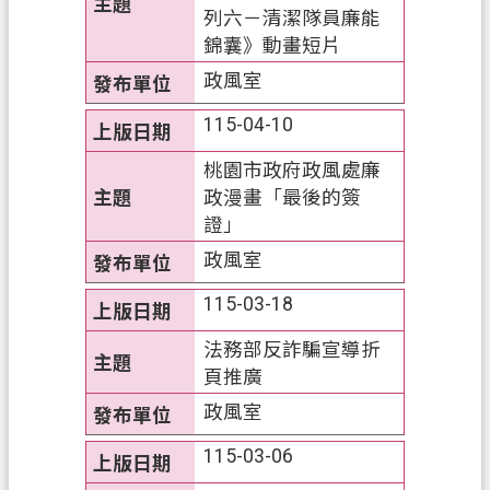
網
列六－清潔隊員廉能
站
錦囊》動畫短片
導
政風室
覽
115-04-10
常
見
桃園市政府政風處廉
問
政漫畫「最後的簽
答
證」
政風室
市
政
115-03-18
信
箱
法務部反詐騙宣導折
頁推廣
E
n
政風室
g
l
115-03-06
i