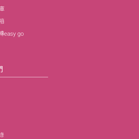
寶庫
寶箱
asy go
們
錄