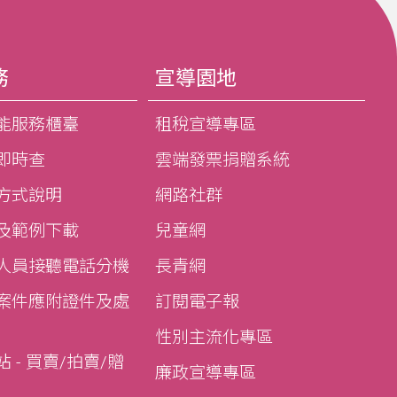
務
宣導園地
能服務櫃臺
租稅宣導專區
即時查
雲端發票捐贈系統
方式說明
網路社群
及範例下載
兒童網
人員接聽電話分機
長青網
案件應附證件及處
訂閱電子報
性別主流化專區
 - 買賣/拍賣/贈
廉政宣導專區