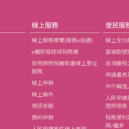
線上服務
便民服
線上服務導覽(服務e指通)
線上全功
e觸即發跨域稅務通
雲端取號
使用牌照稅繳款書線上更址
各項繳稅
服務
申請書表
線上申辦
中午輪值
線上補件
人民申請
視訊客服
理時限表
預約申辦
稅務便利站
與/繼承