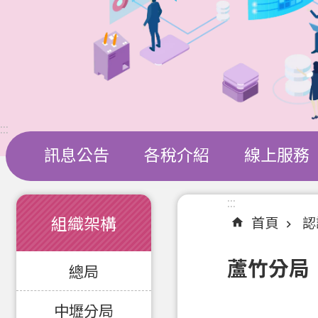
:::
訊息公告
各稅介紹
線上服務
:::
:::
組織架構
首頁
認
蘆竹分局
總局
中壢分局