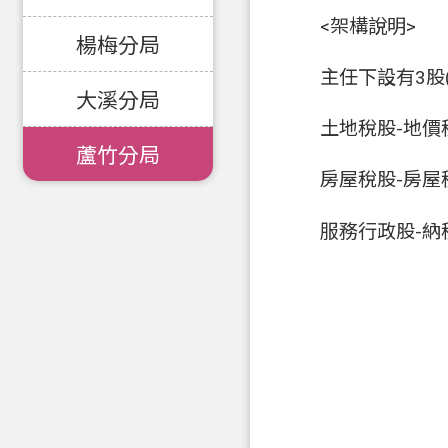
<架構說明>
楊梅分局
主任下設有3股
大溪分局
土地稅股-地
蘆竹分局
房屋稅股-房
服務行政股-