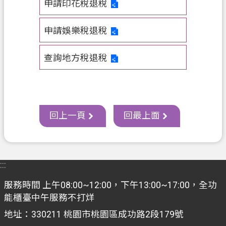
申請印花稅退稅
資
訊
申請娛樂稅退稅
政
府
查詢地方稅退稅
資
訊
公
開
回上一頁
回最上面
認
識
我
們
:::
回
服務時間 上午08:00~12:00，下午13:00~17:00，全功
首
能櫃臺中午服務不打烊
頁
地址：330211 桃園市桃園區成功路2段179號