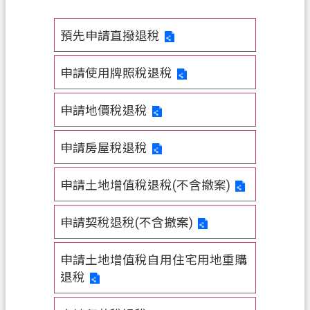
務
預先申請直撥退稅
便
民
服
申請使用牌照稅退稅
務
申請地價稅退稅
宣
導
申請房屋稅退稅
園
地
申請土地增值稅退稅(不含撤案)
專
區
申請契稅退稅(不含撤案)
服
務
申請土地增值稅自用住宅用地重購
退稅
業
務