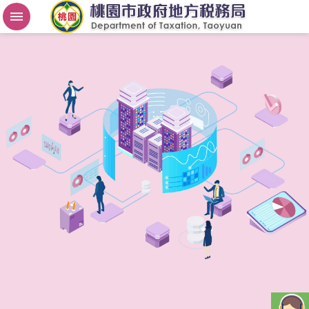
房
屋
稅
2
.
0
進
階
搜
尋
桃
園
市
政