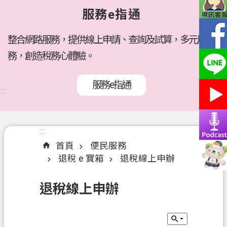
府
服務e指通
所
屬
機
整合網路服務，提供線上申請、查詢及試算，多元服
關
務，創造稅務心體驗。
訊
服務e指通
息
:::
公
告
:::
:::
各
首頁
便民服務
稅
退稅 e 寶箱
退稅線上申辦
介
紹
退稅線上申辦
線
上
服