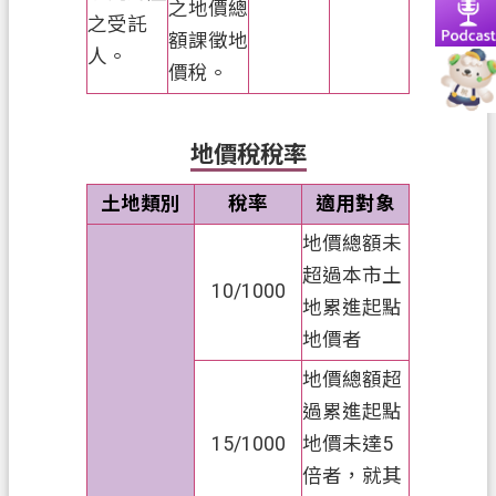
資
之地價總
之受託
訊
額課徵地
人。
價稅。
政
府
資
地價稅稅率
訊
公
土地類別
稅率
適用對象
開
地價總額未
認
超過本市土
10/1000
識
地累進起點
我
地價者
們
地價總額超
回
過累進起點
首
15/1000
地價未達5
頁
倍者，就其