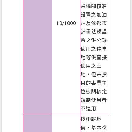
私
管機關核准
權
設置之加油
政
10/1000
站及依都市
策
計畫法規設
置之供公眾
網
站
使用之停車
安
場等供直接
全
使用之土
政
地，但未按
策
目的事業主
政
管機關核定
府
規劃使用者
網
不適用
站
資
按申報地
料
價，基本稅