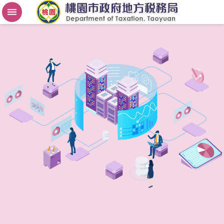
房
屋
稅
2
.
0
進
階
搜
尋
桃
園
市
政