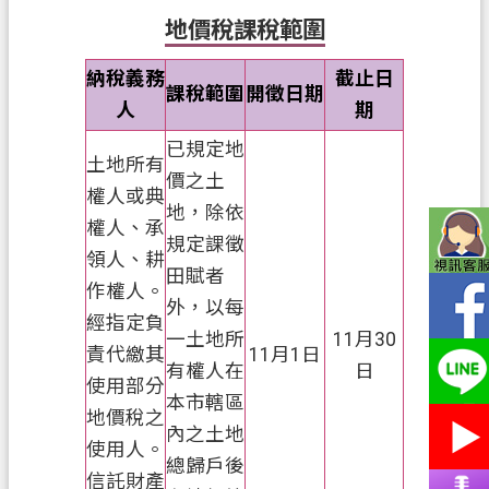
務
地價稅課稅範圍
便
納稅義務
截止日
民
課稅範圍
開徵日期
人
期
服
務
已規定地
土地所有
價之土
宣
權人或典
地，除依
導
權人、承
園
規定課徵
領人、耕
地
田賦者
作權人。
外，以每
專
經指定負
一土地所
11月30
區
責代繳其
11月1日
服
有權人在
日
使用部分
務
本市轄區
地價稅之
內之土地
業
使用人。
總歸戶後
務
信託財產