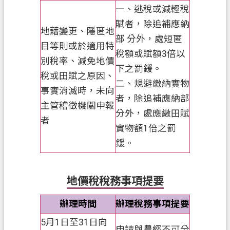
一、逃稅或減輕稅
賦者，除追補應納
地藉變更、隱匿地
部 分外，處短匿
目等則或於適用特
稅額或賦額3倍以
別稅率、減免地價
下之罰鍰。
稅或田賦之原因、
二、規避繳納實物
事實消滅時，未向
者，除追補應納部
主管稽徵機關申報
分外，處應繳田賦
者
實物額1倍之罰
鍰。
地價稅稅務事項提要
辦理時間
辦理稅務事項提要
5月1日至31日向
申請與農經不可分