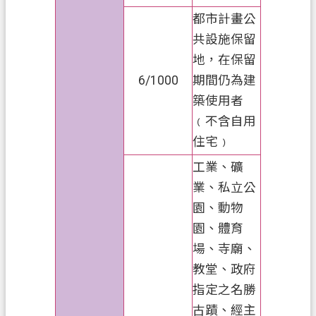
ท
都市計畫公
ย
共設施保留
V
地，在保留
i
6/1000
期間仍為建
ệ
築使用者
t
N
﹙不含自用
a
住宅﹚
m
工業、礦
桃
業、私立公
園
市
園、動物
入
園、體育
口
場、寺廟、
網
教堂、政府
站
指定之名勝
古蹟、經主
隱