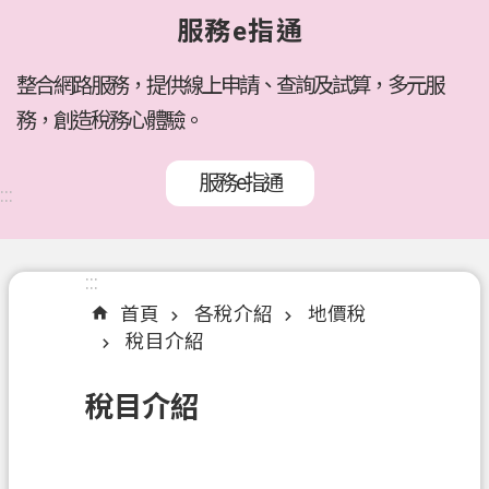
府
服務e指通
所
屬
機
整合網路服務，提供線上申請、查詢及試算，多元服
關
務，創造稅務心體驗。
訊
服務e指通
息
:::
公
告
:::
:::
各
首頁
各稅介紹
地價稅
稅
稅目介紹
介
紹
稅目介紹
線
上
服