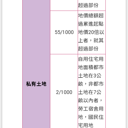
s
超過部份
h
地價總額超
I
過累進起點
n
d
55/1000
地價20倍以
o
上者，就其
n
e
超過部份
s
i
自用住宅用
a
地面積都市
土地在3公
ป
私有土地
畝，非都市
ร
ะ
2/1000
土地在7公
เ
畝以內者，
ท
勞工宿舍用
ศ
地，國民住
ไ
宅用地