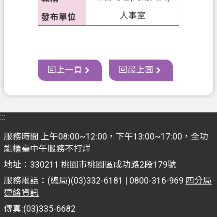
資
人事室
訊
政
府
資
回上一頁
回最上面
訊
公
開
認
:::
識
服務時間 上午08:00~12:00，下午13:00~17:00，全功
我
能櫃臺中午服務不打烊
們
地址：330211 桃園市桃園區成功路2段179號
回
服務電話：(總局)(03)332-6181 | 0800-316-969
四分局
首
連絡資訊
頁
傳真:(03)335-6682