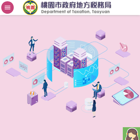
房
屋
稅
2
.
0
進
階
搜
尋
桃
園
市
政