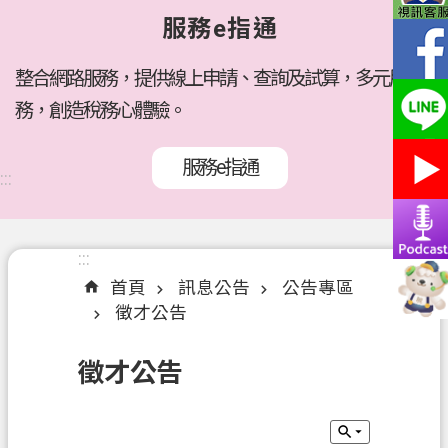
府
服務e指通
所
屬
機
整合網路服務，提供線上申請、查詢及試算，多元服
關
務，創造稅務心體驗。
訊
服務e指通
息
:::
公
告
:::
:::
各
首頁
訊息公告
公告專區
稅
徵才公告
介
紹
徵才公告
線
上
服