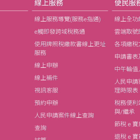
線上服務
便民服
線上服務導覽(服務e指通)
線上全功
e觸即發跨域稅務通
雲端取號
使用牌照稅繳款書線上更址
各項繳稅
服務
申請書表
線上申辦
中午輪值
線上補件
人民申請
視訊客服
理時限表
預約申辦
稅務便利站
與/繼承
人民申請案件線上查詢
節稅 e 
查詢
退稅 e 