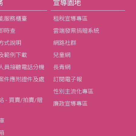
務
宣導園地
能服務櫃臺
租稅宣導專區
即時查
雲端發票捐贈系統
方式說明
網路社群
及範例下載
兒童網
人員接聽電話分機
長青網
案件應附證件及處
訂閱電子報
性別主流化專區
 - 買賣/拍賣/贈
廉政宣導專區
寶庫
寶箱