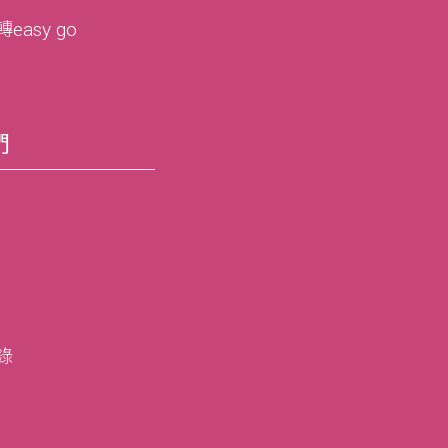
asy go
們
錄