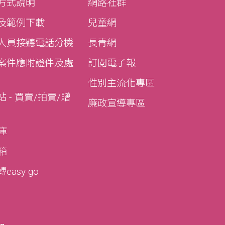
方式說明
網路社群
及範例下載
兒童網
人員接聽電話分機
長青網
案件應附證件及處
訂閱電子報
性別主流化專區
 - 買賣/拍賣/贈
廉政宣導專區
寶庫
寶箱
asy go