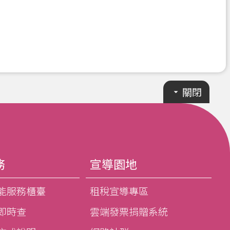
關閉
務
宣導園地
能服務櫃臺
租稅宣導專區
即時查
雲端發票捐贈系統