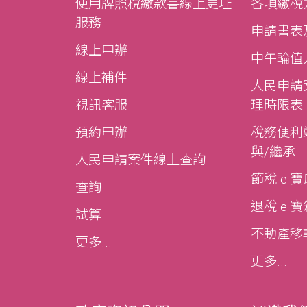
使用牌照稅繳款書線上更址
各項繳稅
服務
申請書表
線上申辦
中午輪值
線上補件
人民申請
視訊客服
理時限表
預約申辦
稅務便利站
與/繼承
人民申請案件線上查詢
節稅 e 
查詢
退稅 e 
試算
不動產移轉e
更多...
更多...