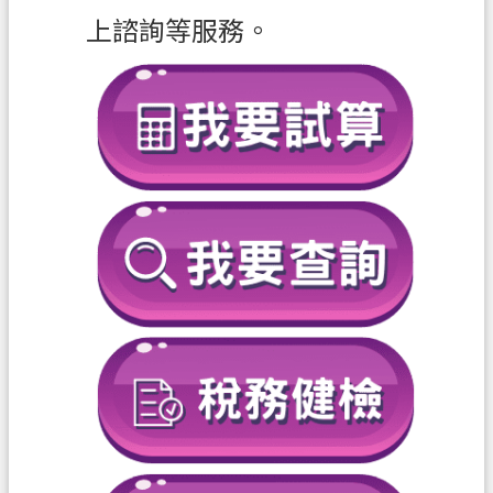
私
上諮詢等服務。
權
政
策
網
站
安
全
政
策
政
府
網
站
資
料