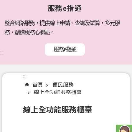
府
服務e指通
所
屬
機
整合網路服務，提供線上申請、查詢及試算，多元服
關
務，創造稅務心體驗。
訊
服務e指通
息
:::
公
告
:::
:::
各
首頁
便民服務
稅
線上全功能服務櫃臺
介
紹
線上全功能服務櫃臺
線
上
服