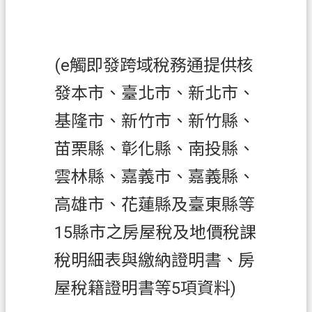
網
站
導
覽
(e觸即發跨域稅務通提供核
常
發本市、臺北市、新北市、
見
基隆市、新竹市、新竹縣、
問
答
苗栗縣、彰化縣、南投縣、
市
雲林縣、嘉義市、嘉義縣、
政
高雄市、花蓮縣及臺東縣等
信
箱
15縣市之房屋稅及地
價稅課
E
稅明細表與繳納證明書、房
n
g
屋稅籍證明書等5項資料)
l
i