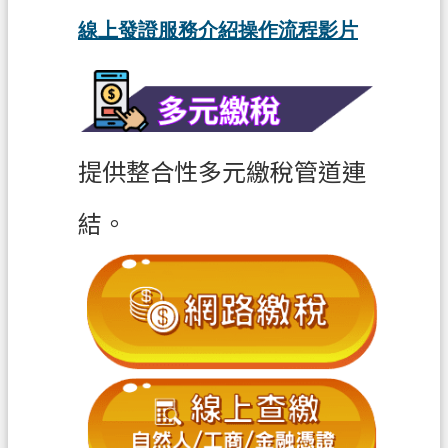
s
線上發證服務介紹操作流程影片
h
I
n
d
o
n
e
提供整合性多元繳稅管道連
s
i
結。
a
ป
ร
ะ
เ
ท
ศ
ไ