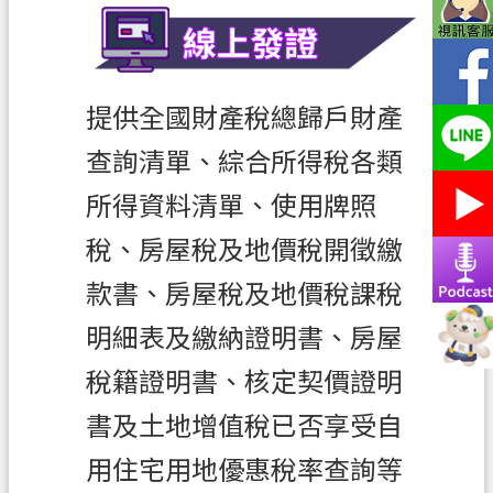
務
便
民
提供全國財產稅總歸戶財產
服
務
查詢清單、綜合所得稅各類
宣
所得資料清單、使用牌照
導
園
稅、房屋稅及地價稅開徵繳
地
款書、房屋稅及地價稅課稅
專
明細表及繳納證明書、房屋
區
服
稅籍證明書、核定契價證明
務
書及土地增值稅已否享受自
業
用住宅用地優惠稅率查詢等
務