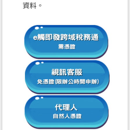
資
資料。
訊
政
府
資
訊
公
開
認
識
我
們
回
首
頁