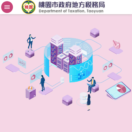
房
屋
稅
2
.
0
進
階
搜
尋
桃
園
市
政