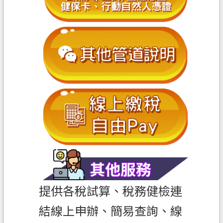
ท
ย
V
i
ệ
t
N
a
m
桃
園
市
入
口
網
提供各稅試算、稅務健檢連
站
結線上申辦、簡易查詢、線
隱