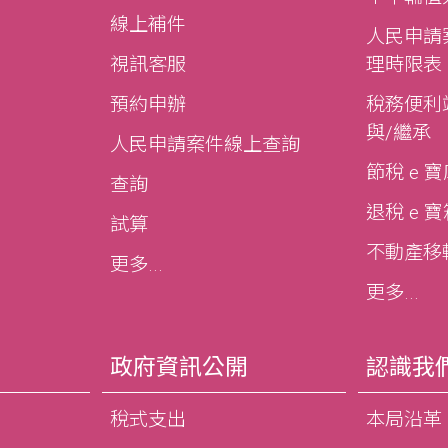
線上補件
人民申請
視訊客服
理時限表
預約申辦
稅務便利站
與/繼承
人民申請案件線上查詢
節稅 e 
查詢
退稅 e 
試算
不動產移轉e
更多...
更多...
政府資訊公開
認識我
稅式支出
本局沿革