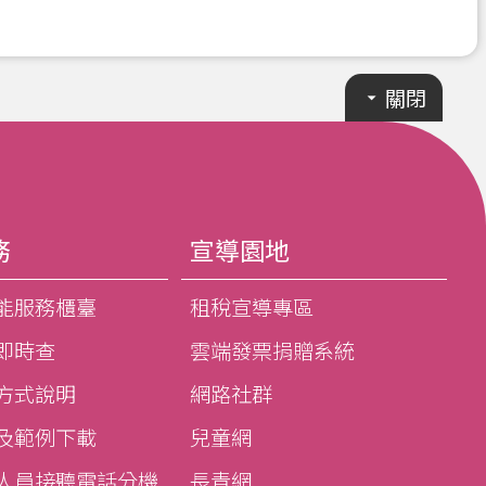
關閉
務
宣導園地
能服務櫃臺
租稅宣導專區
即時查
雲端發票捐贈系統
方式說明
網路社群
及範例下載
兒童網
人員接聽電話分機
長青網