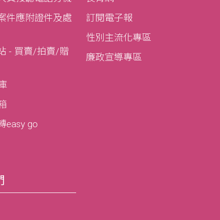
案件應附證件及處
訂閱電子報
性別主流化專區
 - 買賣/拍賣/贈
廉政宣導專區
寶庫
寶箱
asy go
們