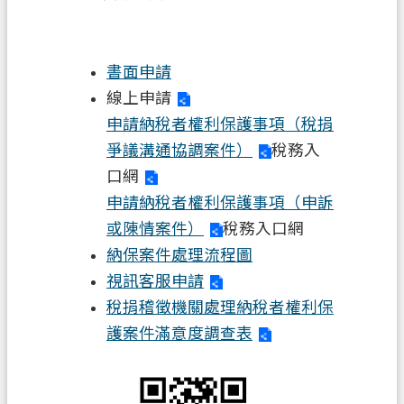
務
便
民
書面申請
服
線上申請
務
申請納稅者權利保護事項（稅捐
爭議溝通協調案件）
稅務入
宣
口網
導
園
申請納稅者權利保護事項（申訴
地
或陳情案件）
稅務入口網
納保案件處理流程圖
專
視訊客服申請
區
服
稅捐稽徵機關處理納稅者權利保
務
護案件滿意度調查表
業
務