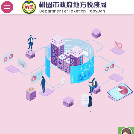
房
屋
稅
2
.
0
進
階
搜
尋
桃
園
市
政