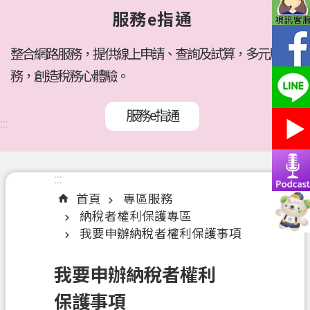
府
服務e指通
所
屬
機
整合網路服務，提供線上申請、查詢及試算，多元服
關
務，創造稅務心體驗。
訊
服務e指通
息
:::
公
告
:::
:::
各
首頁
專區服務
稅
納稅者權利保護專區
介
我要申辦納稅者權利保護事項
紹
線
我要申辦納稅者權利
上
保護事項
服