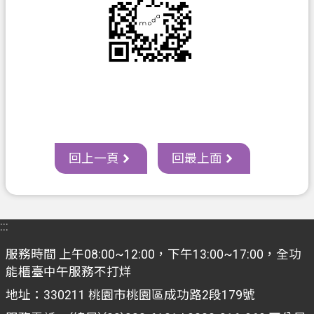
資
訊
政
府
資
訊
公
開
回上一頁
回最上面
認
識
我
們
:::
服務時間 上午08:00~12:00，下午13:00~17:00，全功
回
能櫃臺中午服務不打烊
首
頁
地址：330211 桃園市桃園區成功路2段179號