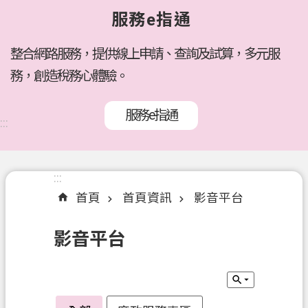
府
服務e指通
所
屬
機
整合網路服務，提供線上申請、查詢及試算，多元服
關
務，創造稅務心體驗。
訊
服務e指通
息
:::
公
告
:::
:::
各
首頁
首頁資訊
影音平台
稅
介
影音平台
紹
線
上
服