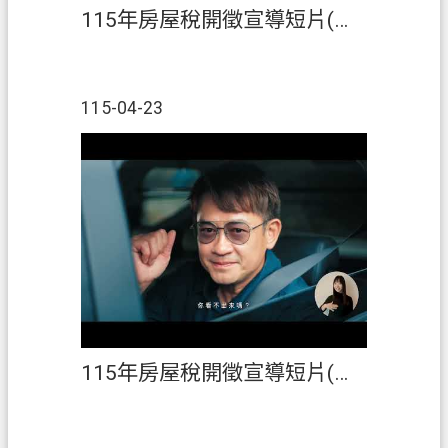
ท
115年房屋稅開徵宣導短片(英語)
ย
V
i
115-04-23
ệ
t
N
a
m
桃
園
市
入
口
網
115年房屋稅開徵宣導短片(臺語)
站
隱