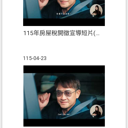
s
h
I
n
d
115年房屋稅開徵宣導短片(客語)
o
n
e
s
115-04-23
i
a
ป
ร
ะ
เ
ท
ศ
ไ