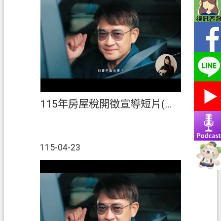
網
站
導
覽
常
見
問
答
115年房屋稅開徵宣導短片(國語)
市
政
信
115-04-23
箱
E
n
g
l
i