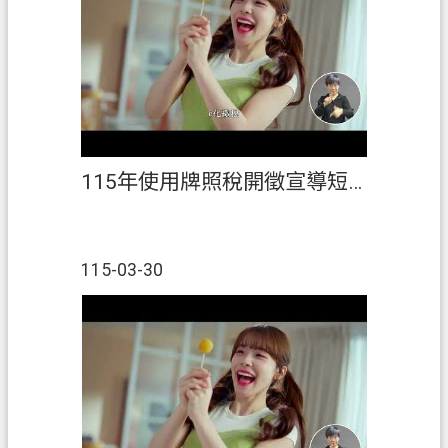
開
放
宣
告
資
訊
安
115年使用牌照稅開徵宣導短片(臺語)
全
政
策
115-03-30