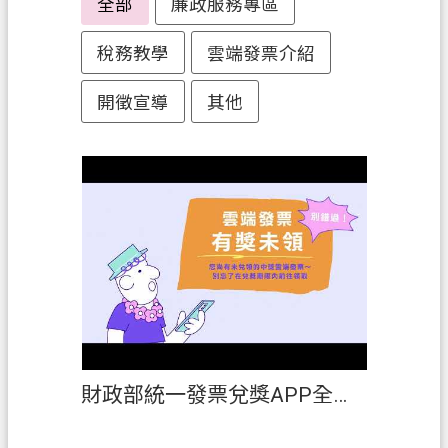
全部
廉政服務專區
務
稅務教學
雲端發票介紹
便
民
開徵宣導
其他
服
務
宣
導
園
地
專
區
服
務
財政部統一發票兌獎APP全新改版
業
務