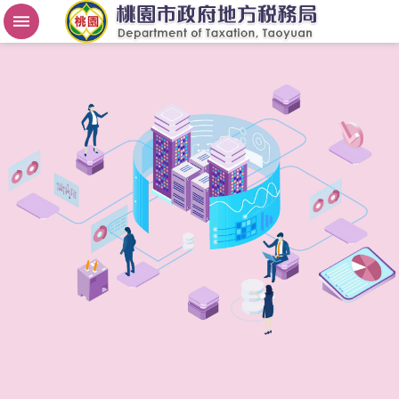
房
屋
稅
2
.
0
進
階
搜
尋
桃
園
市
政