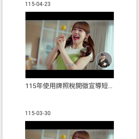
115-04-23
私
權
政
策
網
站
安
全
政
策
115年使用牌照稅開徵宣導短片(客語)
政
府
網
115-03-30
站
資
料