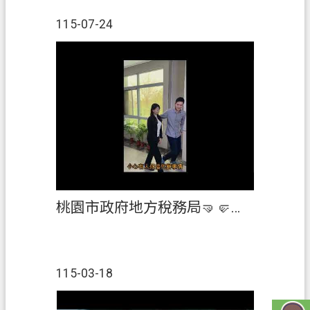
資
訊
115-07-24
政
府
資
訊
公
開
認
識
我
桃園市政府地方稅務局🤜🤛桃園市蘆竹地政事務所 強強聯手，雙重防護為您守護財產🛡️
們
回
首
115-03-18
頁