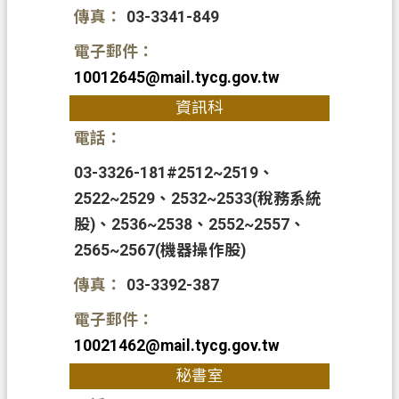
ท
傳真：
03-3341-849
ย
電子郵件：
V
10012645@mail.tycg.gov.tw
i
資訊科
ệ
t
電話：
N
a
03-3326-181#2512~2519、
m
2522~2529、2532~2533(稅務系統
桃
股)、2536~2538、2552~2557、
園
2565~2567(機器操作股)
市
入
傳真：
03-3392-387
口
電子郵件：
網
10021462
@mail.tycg.gov.tw
站
秘書室
隱