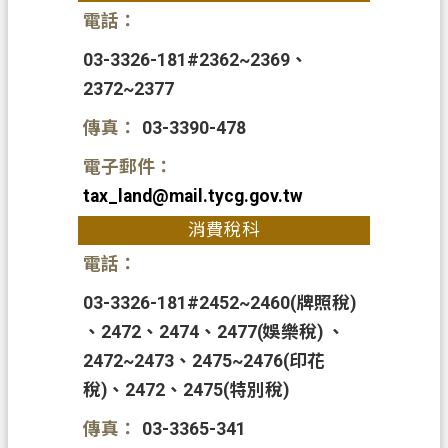
網
電話：
站
導
03-3326-181#2362~2369、
覽
2372~2377
常
傳真：
03-3390-478
見
電子郵件：
問
tax_land@mail.tycg.gov.tw
答
消費稅科
市
電話：
政
信
03-3326-181#2452~2460(牌照稅)
箱
、2472、2474、2477(娛樂稅) 、
E
2472~2473、2475~2476(印花
n
稅)、2472、2475(特別稅)
g
l
傳真：
03-3365-341
i