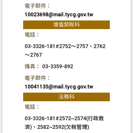
s
電子郵件：
h
10023698@mail.tycg.gov.tw
I
增值契稅科
n
d
電話：
o
n
03-3326-181#2752～2757、2762
e
～2767
s
i
傳真：
03-3359-892
a
電子郵件：
ป
10041135
@mail.tycg.gov.tw
ร
ะ
法務科
เ
電話：
ท
03-3326-181#2572~2574(行政救
ศ
濟)、2582~2592(欠稅管理)
ไ