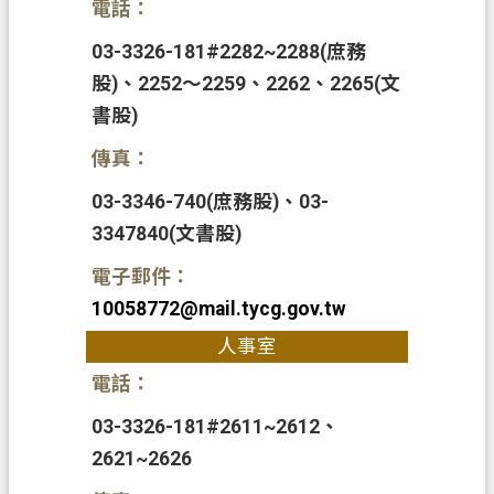
電話：
私
權
03-3326-181#2282~2288(庶務
政
股)、2252～2259、2262、2265(文
策
書股)
網
傳真：
站
03-3346-740(庶務股)、03-
安
3347840(文書股)
全
政
電子郵件：
策
10058772@mail.tycg.gov.tw
政
人事室
府
電話：
網
站
03-3326-181#2611~2612、
資
2621~2626
料