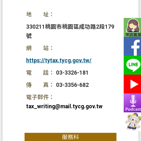
務
地 址：
便
民
330211桃園市桃園區成功路2段179
服
號
務
網 站：
宣
https://tytax.tycg.gov.tw/
導
園
電 話：
03-3326-181
地
傳 真：
03-3356-682
專
電子郵件：
區
tax_writing@mail.tycg.gov.tw
服
務
業
務
服務科