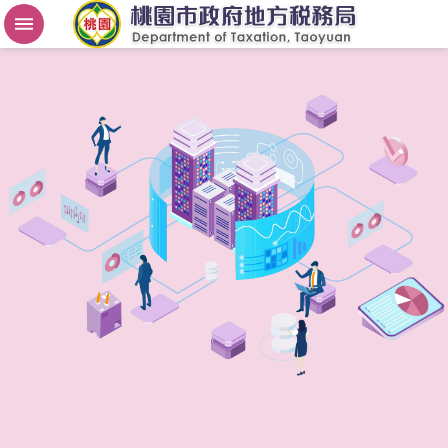
房
屋
稅
2
.
0
進
階
搜
尋
桃
園
市
政