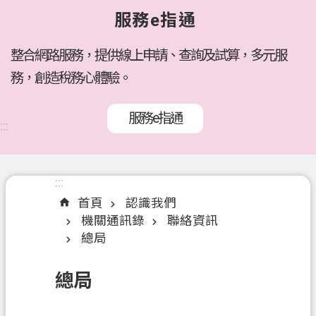
府
服務e指通
所
屬
機
整合網路服務，提供線上申請、查詢及試算，多元服
關
務，創造稅務心體驗。
訊
服務e指通
息
:::
公
告
:::
:::
各
首頁
認識我們
稅
機關通訊錄
聯絡資訊
介
總局
紹
線
總局
上
服