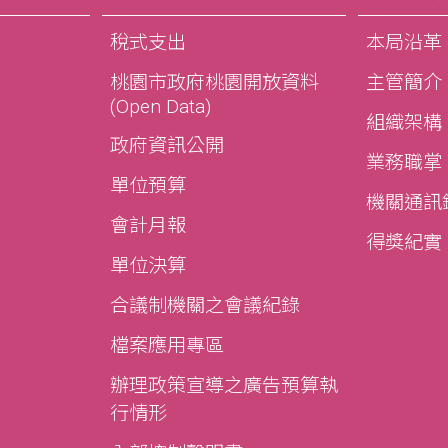
稅式支出
本局沿革
桃園市政府桃園開放資料
主管簡介
(Open Data)
組織架構
政府資訊公開
業務職掌
單位預算
機關通訊
會計月報
得獎紀實
單位決算
合議制機關之會議紀錄
檔案應用專區
辦理政策宣導之廣告預算執
行情形