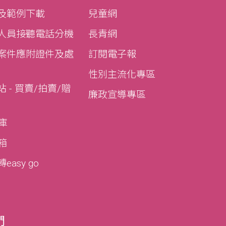
及範例下載
兒童網
人員接聽電話分機
長青網
案件應附證件及處
訂閱電子報
性別主流化專區
 - 買賣/拍賣/贈
廉政宣導專區
寶庫
寶箱
asy go
們