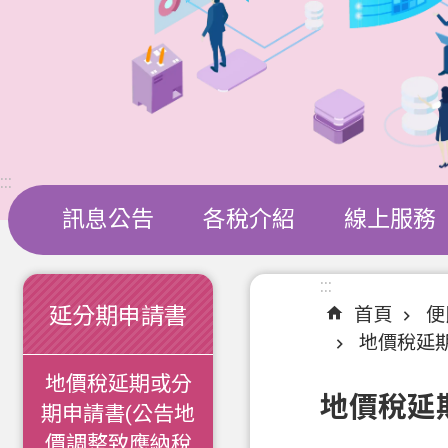
:::
訊息公告
各稅介紹
線上服務
:::
:::
延分期申請書
首頁
便
地價稅延
地價稅延期或分
地價稅延
期申請書(公告地
價調整致應納稅