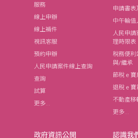
服務
申請書表
線上申辦
中午輪值
線上補件
人民申請
視訊客服
理時限表
預約申辦
稅務便利站
與/繼承
人民申請案件線上查詢
節稅 e 
查詢
退稅 e 
試算
不動產移轉e
更多...
更多...
政府資訊公開
認識我