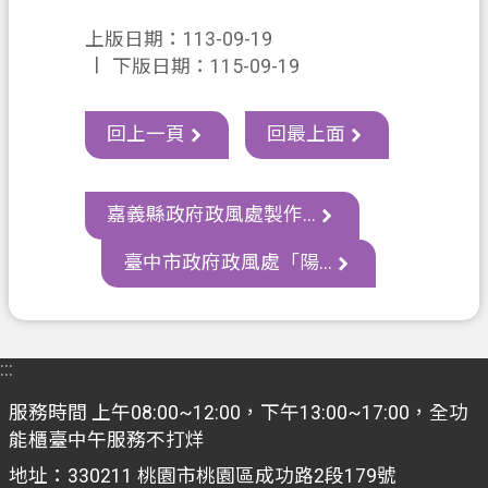
網
站
上版日期：113-09-19
導
下版日期：115-09-19
覽
回上一頁
回最上面
常
見
問
嘉義縣政府政風處製作...
答
臺中市政府政風處「陽...
市
政
信
箱
:::
E
n
服務時間 上午08:00~12:00，下午13:00~17:00，全功
g
能櫃臺中午服務不打烊
l
i
地址：330211 桃園市桃園區成功路2段179號