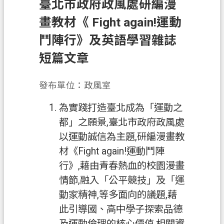
臺北市政府政風處研編漫
務
畫教材《 Fight again!運動
便
鬥陣行》及英語學習雜誌
民
服
短篇文章
務
發布單位：政風室
宣
導
為實踐打造臺北成為「運動之
園
都」之願景,臺北市政府政風處
地
以運動誠信為主題,研編漫畫教
專
材《Fight again!運動鬥陣
區
行》,藉由青春熱血的校園漫畫
服
情節,融入「公平競技」及「運
務
動家精神,等多面向的議題,藉
業
此引導國、高中學子探索品德
務
及運動倫理的核心價值,相關資