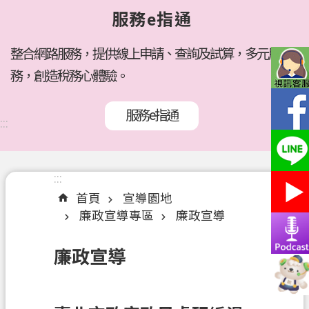
府
服務e指通
所
屬
機
整合網路服務，提供線上申請、查詢及試算，多元服
關
務，創造稅務心體驗。
訊
服務e指通
息
:::
公
告
:::
:::
各
首頁
宣導園地
稅
廉政宣導專區
廉政宣導
介
紹
廉政宣導
線
上
服