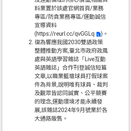
資
料業置於該處官網首頁/業務
訊
專區/防貪業務專區/運動誠信
政
宣導資料
府
(
https://reurl.cc/qvGGLq
)。
資
復為響應我國2030雙語政策
訊
整體推動方案,臺北市政府政風
公
開
處與英語學習雜誌「Live互動
英語雜誌」合作刊登誠信短篇
認
文章,以職業籃壇球員打假球案
識
件為背景,說明唯有球員、裁判
我
們
及觀眾皆認同誠實、公平競賽
的理念,運動環境才能永續發
回
展,該雜誌2024年9月號業於各
首
大通路販售。
頁