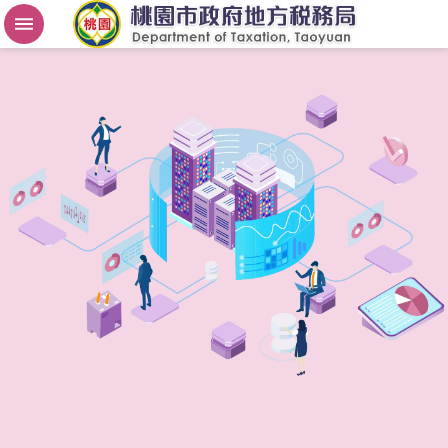
房
屋
稅
2
.
0
進
階
搜
尋
桃
園
市
政