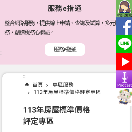
府
服務e指通
所
屬
機
整合網路服務，提供線上申請、查詢及試算，多元服
關
務，創造稅務心體驗。
訊
服務e指通
息
:::
公
告
:::
:::
各
首頁
專區服務
稅
113年房屋標準價格評定專區
介
紹
113年房屋標準價格
線
評定專區
上
服