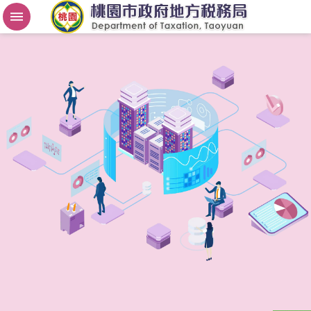
房
屋
稅
2
.
0
進
階
搜
尋
桃
園
市
政