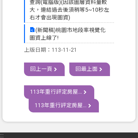
查詢(電腦版)(因該圖層資料量較
資
大，連結過去後須稍等5~10秒左
訊
右才會出現圖資)
政
(新聞稿)桃園市地段率視覺化
府
圖資上線了!
資
訊
上版日期：113-11-21
公
開
回上一頁
回最上面
認
識
我
113年重行評定房屋...
們
113年重行評定房屋...
回
首
頁
:::