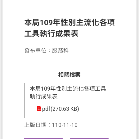
務
便
本局109年性別主流化各項
民
服
工具執行成果表
務
發布單位：服務科
宣
導
園
相關檔案
地
本局109年性別主流化各項工具
專
執行成果表
區
服
pdf(270.63 KB)
務
上版日期：110-11-10
業
務