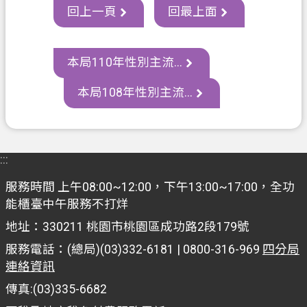
資
回上一頁
回最上面
訊
政
本局110年性別主流...
府
資
本局108年性別主流...
訊
公
開
:::
認
識
服務時間 上午08:00~12:00，下午13:00~17:00，全功
我
能櫃臺中午服務不打烊
們
地址：330211 桃園市桃園區成功路2段179號
服務電話：(總局)(03)332-6181 | 0800-316-969
四分局
回
連絡資訊
首
頁
傳真:(03)335-6682