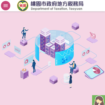
房
屋
稅
2
.
0
進
階
搜
尋
桃
園
市
政