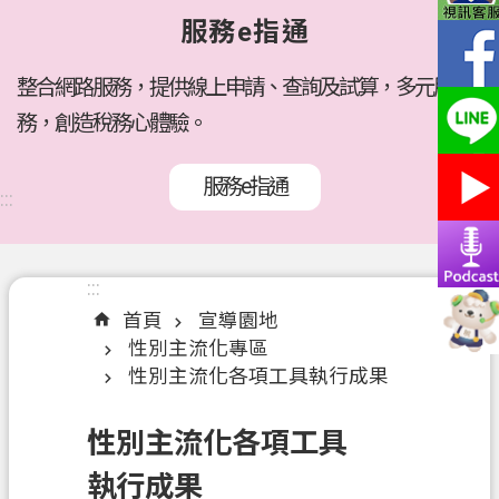
府
服務e指通
所
屬
機
整合網路服務，提供線上申請、查詢及試算，多元服
關
務，創造稅務心體驗。
訊
服務e指通
息
:::
公
告
:::
:::
各
首頁
宣導園地
稅
性別主流化專區
介
性別主流化各項工具執行成果
紹
線
性別主流化各項工具
上
執行成果
服