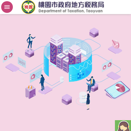
房
屋
稅
2
.
0
進
階
搜
尋
桃
園
市
政