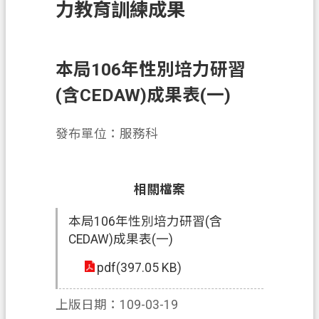
力教育訓練成果
務
便
民
本局106年性別培力研習
服
務
(含CEDAW)成果表(一)
宣
發布單位：服務科
導
園
地
相關檔案
專
本局106年性別培力研習(含
區
CEDAW)成果表(一)
服
務
pdf(397.05 KB)
業
上版日期：109-03-19
務