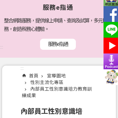
府
服務e指通
所
屬
機
整合網路服務，提供線上申請、查詢及試算，多元服
關
務，創造稅務心體驗。
訊
服務e指通
息
:::
公
告
:::
:::
各
首頁
宣導園地
稅
性別主流化專區
介
內部員工性別意識培力教育訓
紹
練成果
線
上
內部員工性別意識培
服