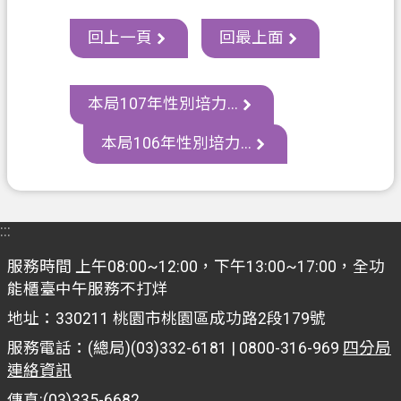
資
訊
回上一頁
回最上面
政
府
本局107年性別培力...
資
訊
本局106年性別培力...
公
開
認
:::
識
我
服務時間 上午08:00~12:00，下午13:00~17:00，全功
們
能櫃臺中午服務不打烊
地址：330211 桃園市桃園區成功路2段179號
回
服務電話：(總局)(03)332-6181 | 0800-316-969
四分局
首
連絡資訊
頁
傳真:(03)335-6682