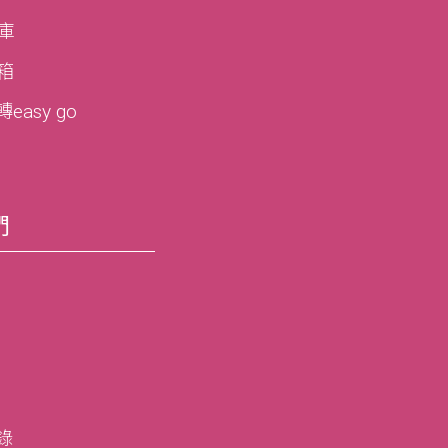
寶庫
寶箱
asy go
們
錄