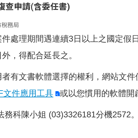
復查申請(含委任書)
方稅務局
案件處理期間遇連續3日以上之國定假
日外，得配合延長之。
用者有文書軟體選擇的權利，網站文件
DF文件應用工具
或以您慣用的軟體開
務科陳小姐 (03)3326181分機2572
：