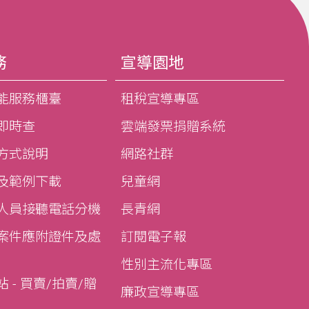
務
宣導園地
能服務櫃臺
租稅宣導專區
即時查
雲端發票捐贈系統
方式說明
網路社群
及範例下載
兒童網
人員接聽電話分機
長青網
案件應附證件及處
訂閱電子報
性別主流化專區
 - 買賣/拍賣/贈
廉政宣導專區