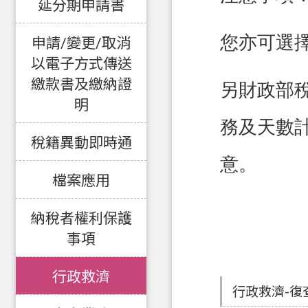
延分期申請書
您亦可選
申請/變更/取消
以電子方式傳送
繳款書及繳納證
另財政部
明
務及天數
稅籍異動即時通
意。
檔案應用
納稅者權利保護
事項
行政救濟
行政救濟-復