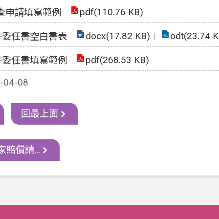
pdf(110.76 KB)
查申請填寫範例
docx(17.82 KB)
odt(23.74 K
件委任書空白書表
pdf(268.53 KB)
件委任書填寫範例
04-08
回最上面
賠償請...