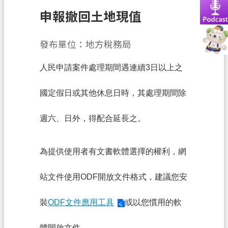
務
申報撤回土地現值
便
民
發布單位：地方稅務局
服
務
人民申請案件處理期間遇連續3日以上之
宣
國定假日或其他休息日時，其處理期間除
導
園
週六、日外，得配合延長之。
地
專
為提供使用者有文書軟體選擇的權利，網
區
服
站文件使用ODF開放文件格式，建議您安
務
裝
ODF文件應用工具
或以您慣用的軟
業
務
體開啟文件。