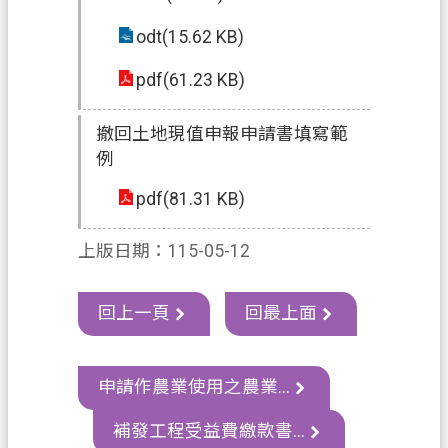
s
h
odt(15.62 KB)
I
pdf(61.23 KB)
n
d
o
撤回土地現值申報申請書填寫範
n
例
e
s
pdf(81.31 KB)
i
a
上版日期：115-05-12
ป
ร
回上一頁
回最上面
ะ
เ
ท
申請作農業使用之農業...
ศ
補發工程受益費繳款書...
ไ