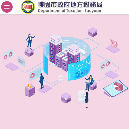
房
屋
稅
2
.
0
進
階
搜
尋
桃
園
市
政