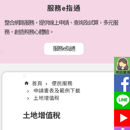
府
服務e指通
所
屬
機
整合網路服務，提供線上申請、查詢及試算，多元服
關
務，創造稅務心體驗。
訊
服務e指通
息
:::
公
告
:::
:::
各
首頁
便民服務
稅
申請書表及範例下載
介
土地增值稅
紹
線
土地增值稅
上
服