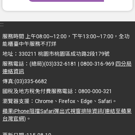
ท
ย
:::
V
i
服務時間 上午08:00~12:00，下午13:00~17:00，全功
ệ
t
能櫃臺中午服務不打烊
N
地址：330211 桃園市桃園區成功路2段179號
a
m
服務電話：(總局)(03)332-6181 | 0800-316-969
四分局
連絡資訊
桃
園
傳真:(03)335-6682
市
國稅及地方稅免付費服務電話：0800-000-321
入
瀏覽器支援：Chrome、Firefox、Edge、Safari。
口
蘋果iPhone阻擋Safari彈出式視窗排除資訊(連結至蘋果
網
台灣官網)
。
站
隱