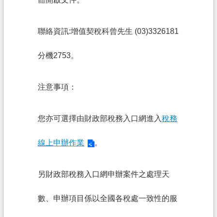
資
訊
聯絡資訊:增值契稅科曾先生 (03)3326181
政
府
分機2753。
資
訊
公
注意事項：
開
認
您亦可選擇由財政部稅務入口網進入
稅務
識
我
線上申辦作業
。
們
另財政部稅務入口網申辦案件之處理天
回
首
數、申辦項目係以全國各稅處一致性的服
頁