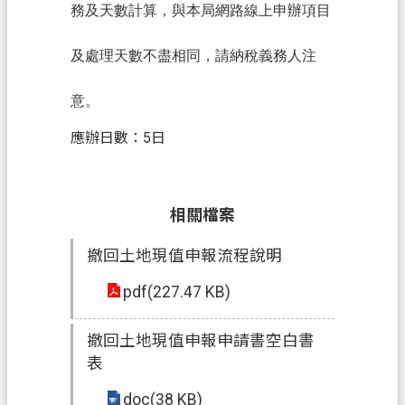
網
務及天數計算，與本局網路線上申辦項目
站
導
及處理天數不盡相同，請納稅義務人注
覽
意。
常
見
應辦日數：5日
問
答
相關檔案
市
政
撤回土地現值申報流程說明
信
箱
pdf(227.47 KB)
E
n
撤回土地現值申報申請書空白書
g
表
l
i
doc(38 KB)