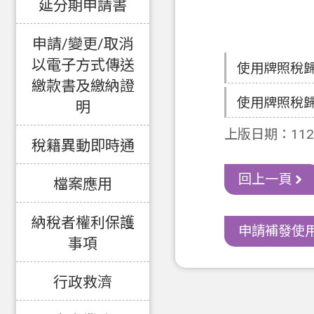
延分期申請書
申請/變更/取消
以電子方式傳送
使用牌照稅
繳款書及繳納證
使用牌照稅
明
上版日期：112-
稅籍異動即時通
回上一頁
檔案應用
納稅者權利保護
申請補發使用
事項
行政救濟