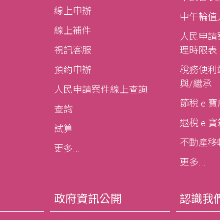
線上申辦
中午輪值
線上補件
人民申請
視訊客服
理時限表
預約申辦
稅務便利站
與/繼承
人民申請案件線上查詢
節稅 e 
查詢
退稅 e 
試算
不動產移轉e
更多...
更多...
政府資訊公開
認識我