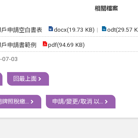
相關檔案
docx(19.73 KB)
odt(29.57 K
歸戶申請空白書表
pdf(94.69 KB)
歸戶申請書範例
07-03
回最上面
牌照稅繳...
申請/變更/取消 以...