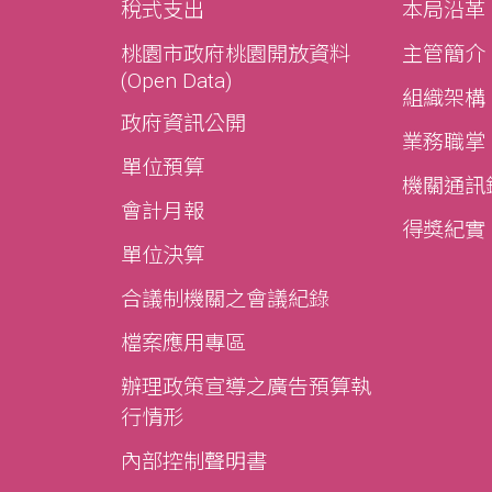
稅式支出
本局沿革
桃園市政府桃園開放資料
主管簡介
(Open Data)
組織架構
政府資訊公開
業務職掌
單位預算
機關通訊
會計月報
得獎紀實
單位決算
合議制機關之會議紀錄
檔案應用專區
辦理政策宣導之廣告預算執
行情形
內部控制聲明書