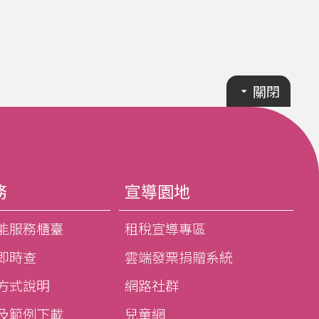
關閉
務
宣導園地
能服務櫃臺
租稅宣導專區
即時查
雲端發票捐贈系統
方式說明
網路社群
及範例下載
兒童網