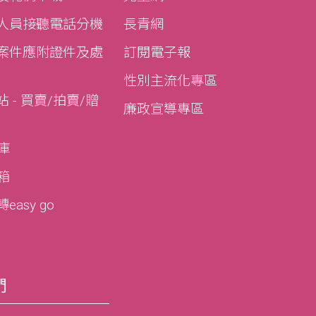
人員接聽電話分機
長青網
案件應附證件及處
訂閱電子報
性別主流化專區
 - 買賣/拍賣/贈
廉政宣導專區
寶庫
寶箱
asy go
們