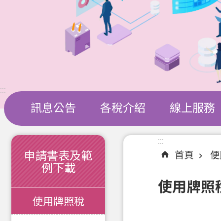
:::
訊息公告
各稅介紹
線上服務
:::
:::
申請書表及範
首頁
便
例下載
使用牌照
使用牌照稅