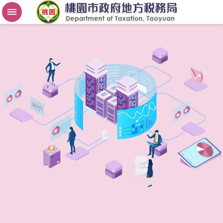
房
屋
稅
2
.
0
進
階
搜
尋
桃
園
市
政