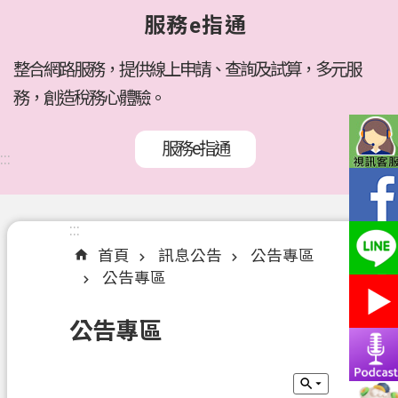
府
服務e指通
所
屬
機
整合網路服務，提供線上申請、查詢及試算，多元服
關
務，創造稅務心體驗。
訊
服務e指通
息
:::
公
告
:::
:::
各
首頁
訊息公告
公告專區
稅
公告專區
介
紹
公告專區
線
上
服