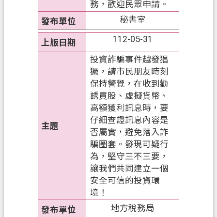
務，歡迎民眾申請。
網
站
秘書室
導
112-05-31
覽
投資詐騙事件越發猖
常
獗，請市民朋友時刻
見
保持警覺，在收到勸
問
誘買股、虛擬貨幣、
答
高額獲利訊息時，要
市
仔細查證訊息內容是
政
否屬實，避免落入詐
信
騙圈套。發現可疑行
箱
為，堅守三不三要，
讓我們共同建立一個
E
安全可信的投資環
n
g
境！
l
地方稅務局
i