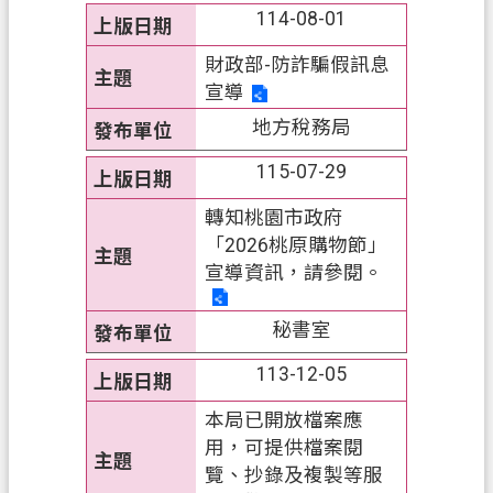
資
114-08-01
訊
財政部-防詐騙假訊息
政
宣導
府
地方稅務局
資
訊
115-07-29
公
轉知桃園市政府
開
「2026桃原購物節」
認
宣導資訊，請參閱。
識
我
秘書室
們
113-12-05
回
本局已開放檔案應
首
用，可提供檔案閱
頁
覽、抄錄及複製等服