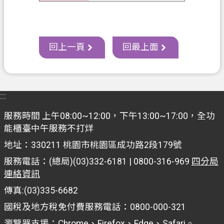
s
h
I
n
回上一頁
回最上面
d
o
n
e
s
:::
i
a
服務時間 上午08:00~12:00，下午13:00~17:00，全功
能櫃臺中午服務不打烊
ป
地址：330211 桃園市桃園區成功路2段179號
ร
ะ
服務電話：(總局)(03)332-6181 | 0800-316-969
四分局
連絡資訊
เ
ท
傳真:(03)335-6682
ศ
國稅及地方稅免付費服務電話：0800-000-321
ไ
瀏覽器支援：Chrome、Firefox、Edge、Safari。