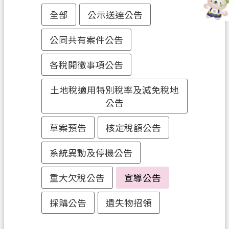
務
全部
公示送達公告
便
公同共有案件公告
民
服
各稅開徵事項公告
務
宣
土地稅適用特別稅率及減免稅地
導
公告
園
地
草案預告
核定稅額公告
專
系統異動及停機公告
區
服
重大欠稅公告
宣導公告
務
採購公告
遺失物招領
業
務