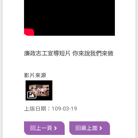
資
訊
政
府
資
訊
廉政志工宣導短片 你來說我們來做
公
開
認
影片來源
識
我
們
上版日期：109-03-19
回
首
頁
回上一頁
回最上面