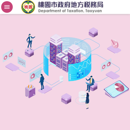
房
屋
稅
2
.
0
進
階
搜
尋
桃
園
市
政