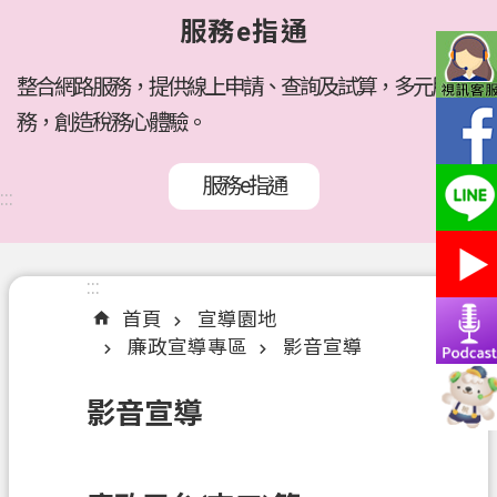
府
服務e指通
所
屬
機
整合網路服務，提供線上申請、查詢及試算，多元服
關
務，創造稅務心體驗。
訊
服務e指通
息
:::
公
告
:::
:::
各
首頁
宣導園地
稅
廉政宣導專區
影音宣導
介
紹
影音宣導
線
上
服