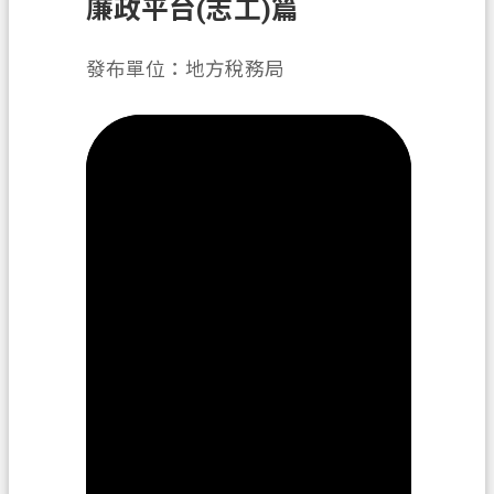
廉政平台(志工)篇
務
便
發布單位：地方稅務局
民
服
務
宣
導
園
地
專
區
服
務
業
務