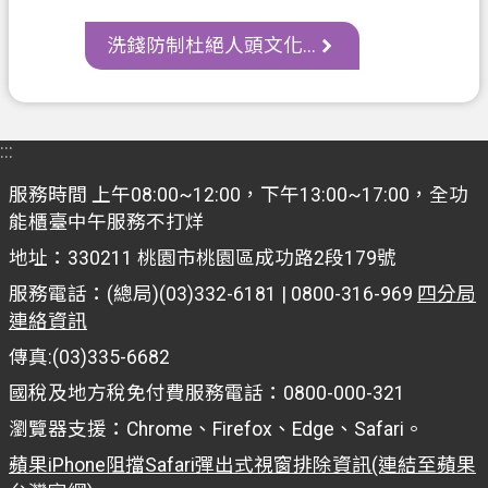
網
站
洗錢防制杜絕人頭文化...
導
覽
常
:::
見
問
服務時間 上午08:00~12:00，下午13:00~17:00，全功
答
能櫃臺中午服務不打烊
地址：330211 桃園市桃園區成功路2段179號
市
政
服務電話：(總局)(03)332-6181 | 0800-316-969
四分局
信
連絡資訊
箱
傳真:(03)335-6682
E
國稅及地方稅免付費服務電話：0800-000-321
n
瀏覽器支援：Chrome、Firefox、Edge、Safari。
g
l
蘋果iPhone阻擋Safari彈出式視窗排除資訊(連結至蘋果
i