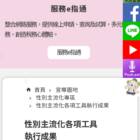
府
服務e指通
所
屬
機
整合網路服務，提供線上申請、查詢及試算，多元服
關
務，創造稅務心體驗。
訊
服務e指通
息
:::
公
告
:::
:::
各
首頁
宣導園地
稅
性別主流化專區
介
性別主流化各項工具執行成果
紹
線
性別主流化各項工具
上
執行成果
服