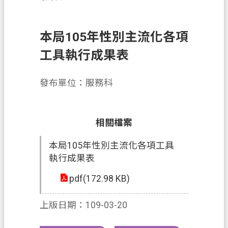
務
便
本局105年性別主流化各項
民
服
工具執行成果表
務
發布單位：服務科
宣
導
園
相關檔案
地
本局105年性別主流化各項工具
專
執行成果表
區
服
pdf(172.98 KB)
務
上版日期：109-03-20
業
務