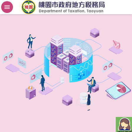
房
屋
稅
2
.
0
進
階
搜
尋
桃
園
市
政