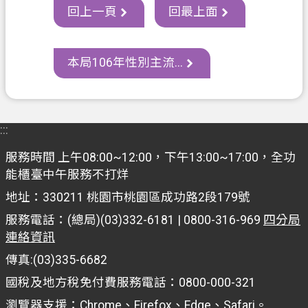
資
回上一頁
回最上面
訊
政
本局106年性別主流...
府
資
訊
公
:::
開
服務時間 上午08:00~12:00，下午13:00~17:00，全功
認
能櫃臺中午服務不打烊
識
地址：330211 桃園市桃園區成功路2段179號
我
們
服務電話：(總局)(03)332-6181 | 0800-316-969
四分局
連絡資訊
回
傳真:(03)335-6682
首
國稅及地方稅免付費服務電話：0800-000-321
頁
瀏覽器支援：Chrome、Firefox、Edge、Safari。