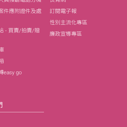
案件應附證件及處
訂閱電子報
性別主流化專區
 - 買賣/拍賣/贈
廉政宣導專區
寶庫
寶箱
asy go
們