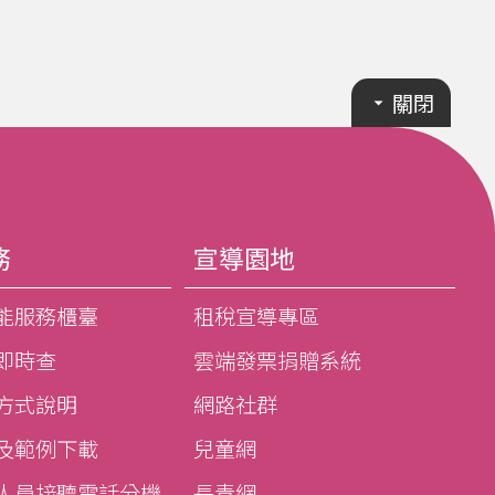
關閉
務
宣導園地
能服務櫃臺
租稅宣導專區
即時查
雲端發票捐贈系統
方式說明
網路社群
及範例下載
兒童網
人員接聽電話分機
長青網