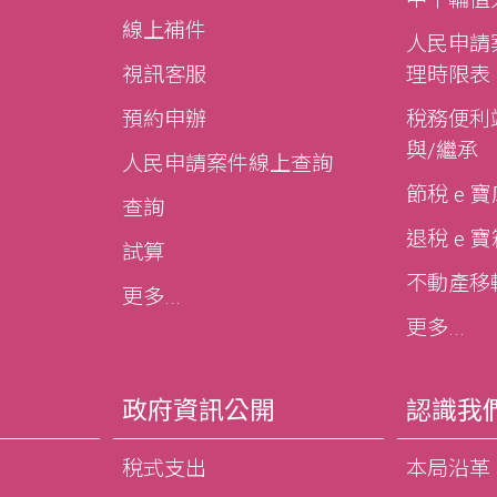
線上補件
人民申請
視訊客服
理時限表
預約申辦
稅務便利站
與/繼承
人民申請案件線上查詢
節稅 e 
查詢
退稅 e 
試算
不動產移轉e
更多...
更多...
政府資訊公開
認識我
稅式支出
本局沿革