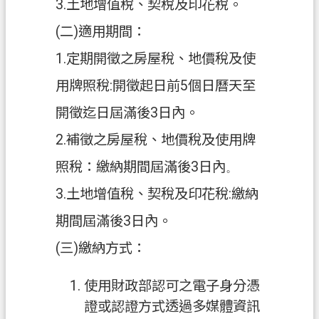
3.土地增值稅、契稅及印花稅。
開
放
(二)適用期間：
宣
1.定期開徵之房屋稅、地價稅及使
告
用牌照稅:開徵起日前5個日曆天至
資
訊
開徵迄日屆滿後3日內。
安
2.補徵之房屋稅、地價稅及使用牌
全
政
照稅：繳納期間屆滿後3日內
。
策
3.土地增值稅、契稅及印花稅:繳納
期間屆滿後3日內。
(三)繳納方式：
使用財政部認可之電子身分憑
證或認證方式透過多媒體資訊