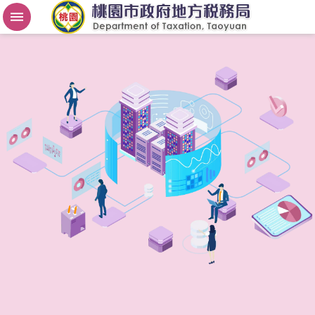
房
屋
稅
2
.
0
進
階
搜
尋
桃
園
市
政