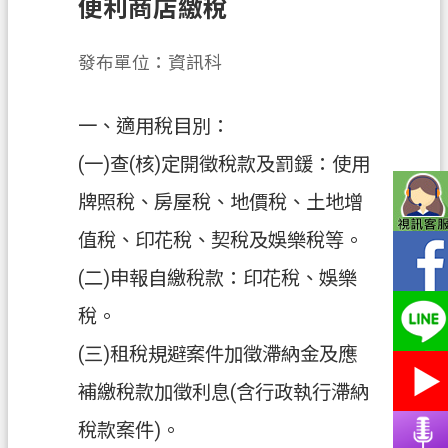
便利商店繳稅
務
便
發布單位：資訊科
民
服
一、適用稅目別：
務
(一)查(核)定開徵稅款及罰鍰：使用
宣
導
牌照稅、房屋稅、地價稅、土地增
園
值稅、印花稅、契稅及娛樂稅等。
地
(二)申報自繳稅款：印花稅、娛樂
專
區
稅。
服
(三)租稅規避案件加徵滯納金及應
務
補繳稅款加徵利息(含行政執行滯納
業
稅款案件)。
務