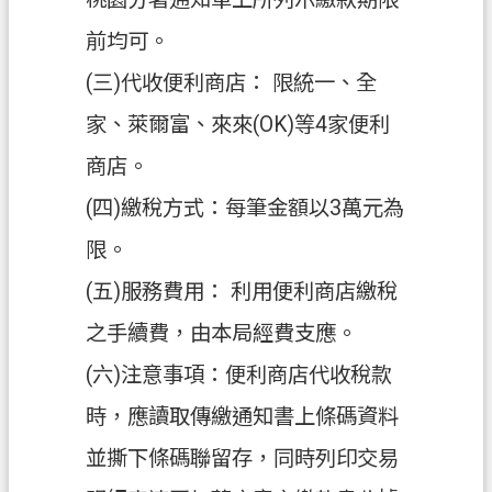
ท
前均可。
ย
(三)代收便利商店： 限統一、全
V
i
家、萊爾富、來來(OK)等4家便利
ệ
t
商店。
N
a
(四)繳稅方式：每筆金額以3萬元為
m
限。
桃
(五)服務費用： 利用便利商店繳稅
園
市
之手續費，由本局經費支應。
入
(六)注意事項：便利商店代收稅款
口
網
時，應讀取傳繳通知書上條碼資料
站
並撕下條碼聯留存，同時列印交易
隱