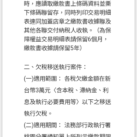
s
時，應讀取繳款書上條碼資料並撕
h
下條碼聯留存，同時列印交易明細
I
表連同加蓋店章之繳款書收據聯及
n
其他各聯交付納稅人收執。（為保
d
o
障權益交易明細表請保留6個月，
n
繳款書收據請保留5年）
e
s
i
二、欠稅移送執行案件：
a
(一)適用範圍： 各稅欠繳金額在新
ป
台幣3萬元〈含本稅、滯納金、利
ร
ะ
息及執行必要費用等〉以下之移送
เ
執行欠稅。
ท
ศ
(二)適用期間： 法務部行政執行署
ไ
桃園分署通知單上所列示繳款期限