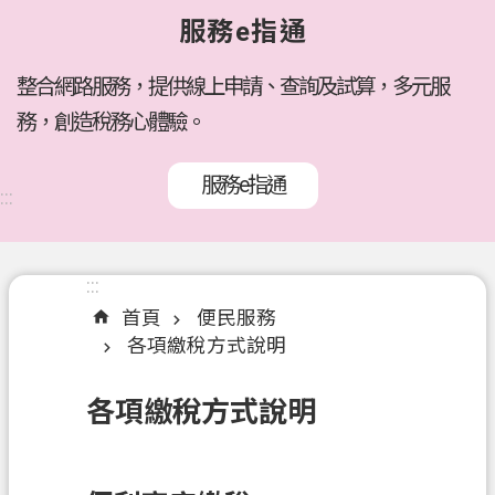
府
服務e指通
所
屬
機
整合網路服務，提供線上申請、查詢及試算，多元服
關
務，創造稅務心體驗。
訊
服務e指通
息
:::
公
告
:::
:::
各
首頁
便民服務
稅
各項繳稅方式說明
介
紹
各項繳稅方式說明
線
上
服