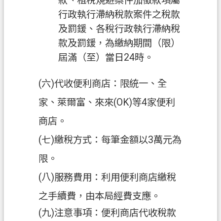
款、租稅規避案件加徵款項屬
網
行政執行滯納稅款案件之稅款
站
及罰鍰、各稅行政執行滯納稅
導
覽
款及罰鍰，為繳納期間（限）
屆滿（至）當日24時。
常
見
(六)代收便利商店：限統一、全
問
答
家、萊爾富、來來(OK)等4家便利
市
商店。
政
(七)繳稅方式：每筆金額以3萬元為
信
箱
限。
E
(八)服務費用：利用便利商店繳稅
n
之手續費，由本局經費支應。
g
l
(九)注意事項：便利商店代收稅款
i