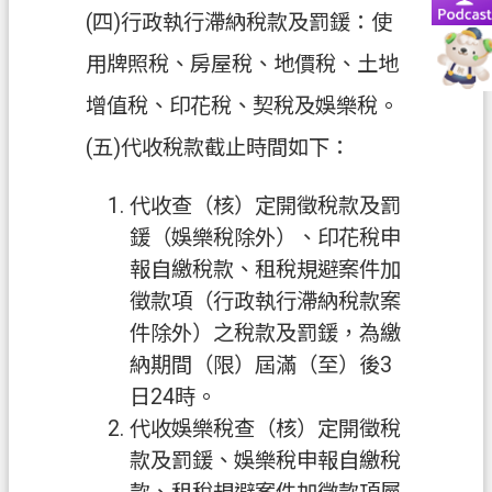
資
(四)行政執行滯納稅款及罰鍰：使
訊
用牌照稅、房屋稅、地價稅、土地
政
增值稅、印花稅、契稅及娛樂稅。
府
資
(五)代收稅款截止時間如下：
訊
公
代收查（核）定開徵稅款及罰
開
鍰（娛樂稅除外）、印花稅申
認
報自繳稅款、租稅規避案件加
識
徵款項（行政執行滯納稅款案
我
件除外）之稅款及罰鍰，為繳
們
納期間（限）屆滿（至）後3
日24時。
回
代收娛樂稅查（核）定開徵稅
首
頁
款及罰鍰、娛樂稅申報自繳稅