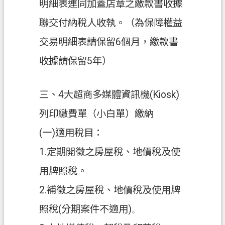
明細表連同加蓋店章之繳款書收據
私
聯交付納稅人收執。（為保障權益
權
政
交易明細表請保留6個月，繳款書
策
收據請保留5年）
網
站
三、4大超商多媒體資訊機(Kiosk)
安
全
列印繳費單（小白單）繳納
政
策
(一)適用稅目：
1.定期開徵之房屋稅、地價稅及使
政
府
用牌照稅。
網
2.補徵之房屋稅、地價稅及使用牌
站
資
照稅(分期案件不適用)
。
料