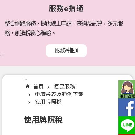
府
服務e指通
所
屬
機
整合網路服務，提供線上申請、查詢及試算，多元服
關
務，創造稅務心體驗。
訊
服務e指通
息
:::
公
告
:::
:::
各
首頁
便民服務
稅
申請書表及範例下載
介
使用牌照稅
紹
線
使用牌照稅
上
服