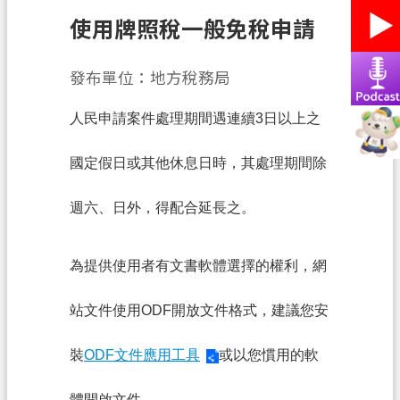
務
使用牌照稅一般免稅申請
便
民
發布單位：地方稅務局
服
務
人民申請案件處理期間遇連續3日以上之
宣
國定假日或其他休息日時，其處理期間除
導
園
週六、日外，得配合延長之。
地
專
為提供使用者有文書軟體選擇的權利，網
區
服
站文件使用ODF開放文件格式，建議您安
務
裝
ODF文件應用工具
或以您慣用的軟
業
務
體開啟文件。