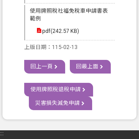
ท
使用牌照稅社福免稅車申請書表
ย
範例
V
pdf(242.57 KB)
i
ệ
t
上版日期：115-02-13
N
a
m
回上一頁
回最上面
桃
園
使用牌照稅退稅申請
市
入
災害損失減免申請
口
網
站
:::
隱