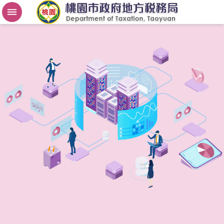
房
屋
稅
2
.
0
進
階
搜
尋
桃
園
市
政