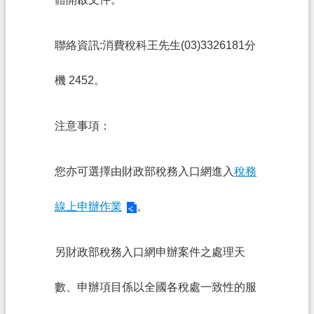
資
訊
聯絡資訊:消費稅科王先生(03)3326181分
政
府
機 2452。
資
訊
公
注意事項：
開
認
您亦可選擇由財政部稅務入口網進入
稅務
識
我
線上申辦作業
。
們
另財政部稅務入口網申辦案件之處理天
回
首
數、申辦項目係以全國各稅處一致性的服
頁