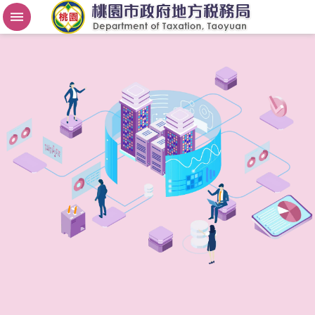
房
屋
稅
2
.
0
進
階
搜
尋
桃
園
市
政