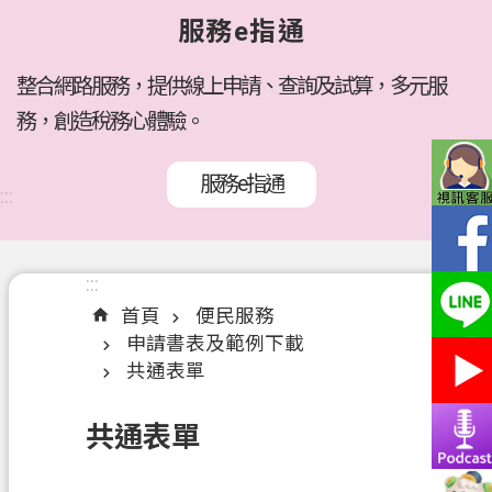
府
服務e指通
所
屬
機
整合網路服務，提供線上申請、查詢及試算，多元服
關
務，創造稅務心體驗。
訊
服務e指通
息
:::
公
告
:::
:::
各
首頁
便民服務
稅
申請書表及範例下載
介
共通表單
紹
線
共通表單
上
服