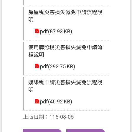
網
站
房屋稅災害損失減免申請流程說
導
明
覽
pdf(87.93 KB)
常
見
使用牌照稅災害損失減免申請流
問
程說明
答
pdf(292.75 KB)
市
政
娛樂稅申請災害損失減免流程說
信
明
箱
pdf(46.92 KB)
E
n
g
上版日期：115-08-05
l
i