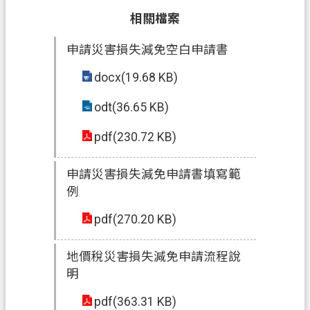
資
相關檔案
訊
申請災害損失減免空白申請書
政
府
docx(19.68 KB)
資
訊
odt(36.65 KB)
公
pdf(230.72 KB)
開
認
申請災害損失減免申請書填寫範
識
例
我
們
pdf(270.20 KB)
回
地價稅災害損失減免申請流程說
首
明
頁
pdf(363.31 KB)