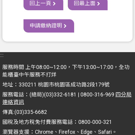
s
回上一頁
回最上面
h
I
n
申請繳納證明
d
o
n
e
:::
s
i
服務時間 上午08:00~12:00，下午13:00~17:00，全功
a
能櫃臺中午服務不打烊
ป
地址：330211 桃園市桃園區成功路2段179號
ร
服務電話：(總局)(03)332-6181 | 0800-316-969
四分局
ะ
連絡資訊
เ
傳真:(03)335-6682
ท
國稅及地方稅免付費服務電話：0800-000-321
ศ
ไ
瀏覽器支援：Chrome、Firefox、Edge、Safari。