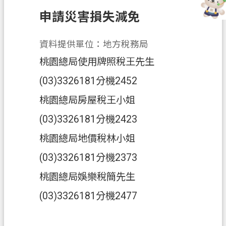
務
申請災害損失減免
便
民
資料提供單位：地方稅務局
服
桃園總局使用牌照稅王先生
務
(03)3326181分機2452
宣
導
桃園總局房屋稅王小姐
園
(03)3326181分機2423
地
桃園總局地價稅林小姐
專
(03)3326181分機2373
區
服
桃園總局娛樂稅簡先生
務
(03)3326181分機2477
業
務