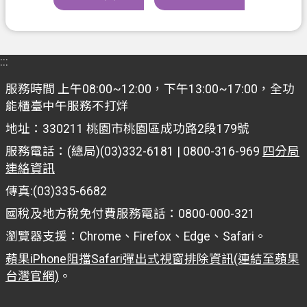
s
h
I
n
:::
d
o
服務時間 上午08:00~12:00，下午13:00~17:00，全功
n
能櫃臺中午服務不打烊
e
s
地址：330211 桃園市桃園區成功路2段179號
i
服務電話：(總局)(03)332-6181 | 0800-316-969
四分局
a
連絡資訊
ป
傳真:(03)335-6682
ร
國稅及地方稅免付費服務電話：0800-000-321
ะ
瀏覽器支援：Chrome、Firefox、Edge、Safari。
เ
ท
蘋果iPhone阻擋Safari彈出式視窗排除資訊(連結至蘋果
台灣官網)
。
ศ
ไ