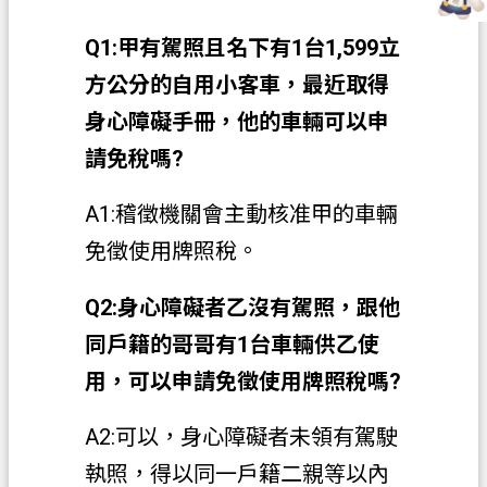
務
Q1:甲有駕照且名下有1台1,599立
便
方公分的自用小客車，最近取得
民
服
身心障礙手冊，他的車輛可以申
務
請免稅嗎?
宣
A1:稽徵機關會主動核准甲的車輛
導
園
免徵使用牌照稅。
地
Q2:身心障礙者乙沒有駕照，跟他
專
區
同戶籍的哥哥有1台車輛供乙使
服
用，可以申請免徵使用牌照稅嗎?
務
A2:可以，身心障礙者未領有駕駛
業
務
執照，得以同一戶籍二親等以內