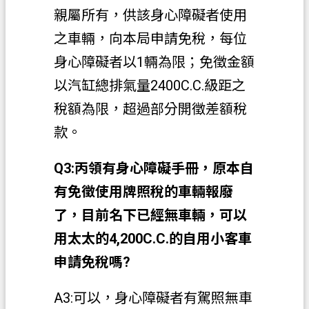
資
親屬所有，供該身心障礙者使用
訊
之車輛，向本局申請免稅，每位
政
身心障礙者以1輛為限；免徵金額
府
以汽缸總排氣量2400C.C.級距之
資
訊
稅額為限，超過部分開徵差額稅
公
款。
開
認
Q3:丙領有身心障礙手冊，原本自
識
有免徵使用牌照稅的車輛報廢
我
了，目前名下已經無車輛，可以
們
用太太的4,200C.C.的自用小客車
回
申請免稅嗎?
首
頁
A3:可以，身心障礙者有駕照無車