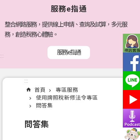
府
服務e指通
所
屬
機
整合網路服務，提供線上申請、查詢及試算，多元服
關
務，創造稅務心體驗。
訊
服務e指通
息
:::
公
告
:::
:::
各
首頁
專區服務
稅
使用牌照稅新修法令專區
介
問答集
紹
線
問答集
上
服