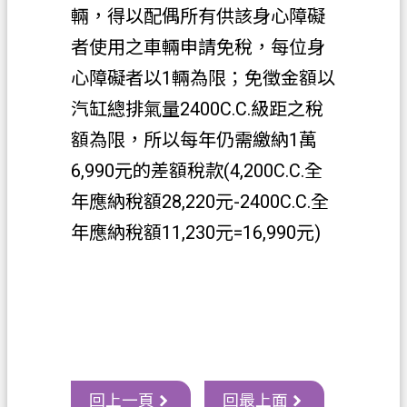
網
輛，得以配偶所有供該身心障礙
站
者使用之車輛申請免稅，每位身
導
心障礙者以1輛為限；免徵金額以
覽
汽缸總排氣量2400C.C.級距之稅
常
見
額為限，所以每年仍需繳納1萬
問
6,990元的差額稅款(4,200C.C.全
答
年應納稅額28,220元-2400C.C.全
市
年應納稅額11,230元=16,990元)
政
信
箱
E
n
g
l
i
回上一頁
回最上面