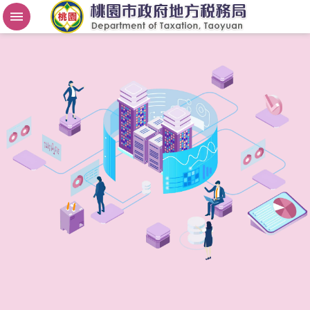
房
屋
稅
2
.
0
進
階
搜
尋
桃
園
市
政