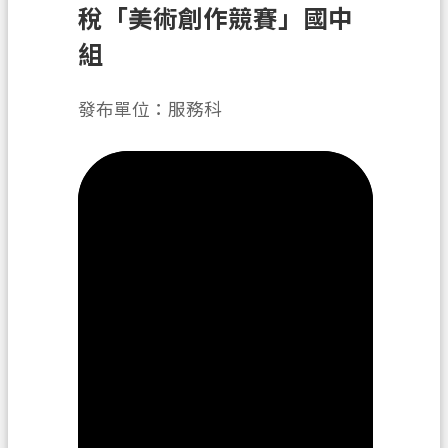
務
稅「美術創作競賽」國中
組
便
民
服
發布單位：服務科
務
宣
導
園
地
專
區
服
務
業
務