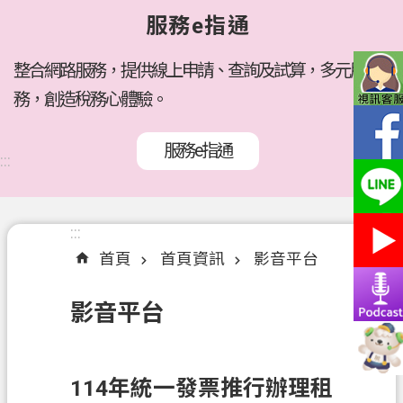
府
服務e指通
所
屬
機
整合網路服務，提供線上申請、查詢及試算，多元服
關
務，創造稅務心體驗。
訊
服務e指通
息
:::
公
告
:::
:::
各
首頁
首頁資訊
影音平台
稅
介
影音平台
紹
線
上
114年統一發票推行辦理租
服