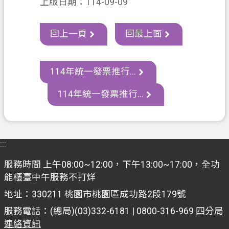
上版日期：114-09-09
網
站
導
回上一頁
回最上面
覽
常
114年統一發票推行...
見
問
114年統一發票推行...
答
市
政
:::
信
箱
服務時間 上午08:00~12:00，下午13:00~17:00，全功
能櫃臺中午服務不打烊
E
n
地址：330211 桃園市桃園區成功路2段179號
g
服務電話：(總局)(03)332-6181 | 0800-316-969
四分局
l
i
連絡資訊