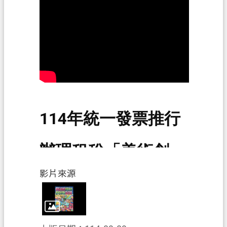
資
訊
政
府
資
訊
公
開
114年統一發票推行
認
識
辦理租稅「美術創作
我
們
影片來源
競賽」國中組
回
首
頁