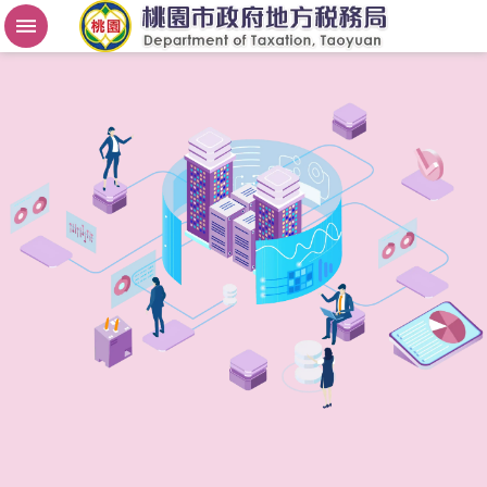
房
屋
稅
2
.
0
進
階
搜
尋
桃
園
市
政