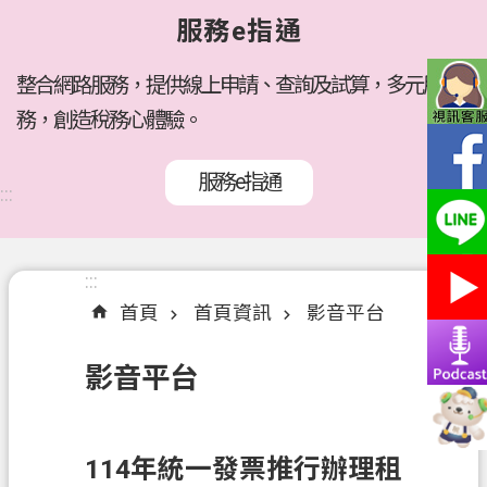
府
服務e指通
所
屬
機
整合網路服務，提供線上申請、查詢及試算，多元服
關
務，創造稅務心體驗。
訊
服務e指通
息
:::
公
告
:::
:::
各
首頁
首頁資訊
影音平台
稅
介
影音平台
紹
線
上
114年統一發票推行辦理租
服