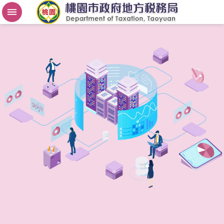
房
屋
稅
2
.
0
進
階
搜
尋
桃
園
市
政