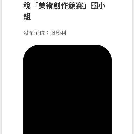
務
稅「美術創作競賽」國小
組
便
民
服
發布單位：服務科
務
宣
導
園
地
專
區
服
務
業
務