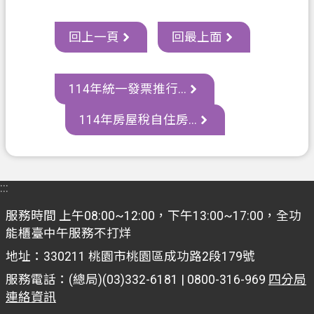
網
站
回上一頁
回最上面
導
覽
常
114年統一發票推行...
見
114年房屋稅自住房...
問
答
市
政
:::
信
服務時間 上午08:00~12:00，下午13:00~17:00，全功
箱
能櫃臺中午服務不打烊
E
地址：330211 桃園市桃園區成功路2段179號
n
g
服務電話：(總局)(03)332-6181 | 0800-316-969
四分局
l
連絡資訊
i