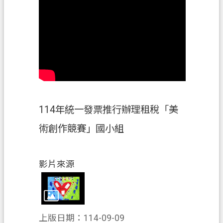
資
訊
政
府
資
訊
公
開
114年統一發票推行辦理租稅「美
認
術創作競賽」國小組
識
我
們
影片來源
回
首
頁
上版日期：114-09-09