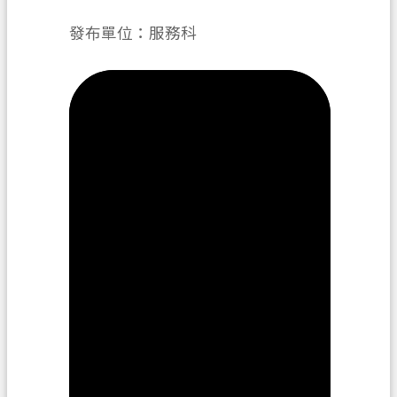
務
發布單位：服務科
便
民
服
務
宣
導
園
地
專
區
服
務
業
務