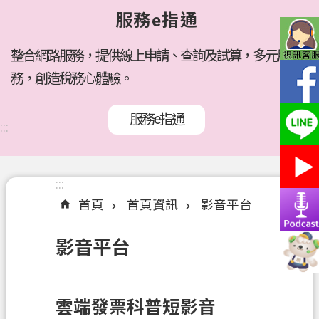
府
服務e指通
所
屬
機
整合網路服務，提供線上申請、查詢及試算，多元服
關
務，創造稅務心體驗。
訊
服務e指通
息
:::
公
告
:::
:::
各
首頁
首頁資訊
影音平台
稅
介
影音平台
紹
線
上
雲端發票科普短影音
服