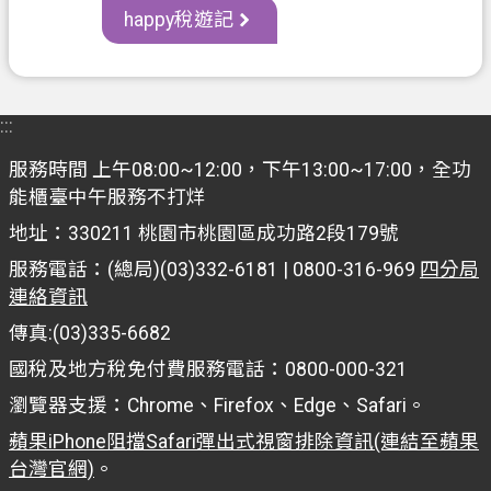
網
happy稅遊記
站
導
覽
:::
常
見
服務時間 上午08:00~12:00，下午13:00~17:00，全功
問
能櫃臺中午服務不打烊
答
地址：330211 桃園市桃園區成功路2段179號
市
服務電話：(總局)(03)332-6181 | 0800-316-969
四分局
政
連絡資訊
信
傳真:(03)335-6682
箱
國稅及地方稅免付費服務電話：0800-000-321
E
瀏覽器支援：Chrome、Firefox、Edge、Safari。
n
g
蘋果iPhone阻擋Safari彈出式視窗排除資訊(連結至蘋果
l
台灣官網)
。
i