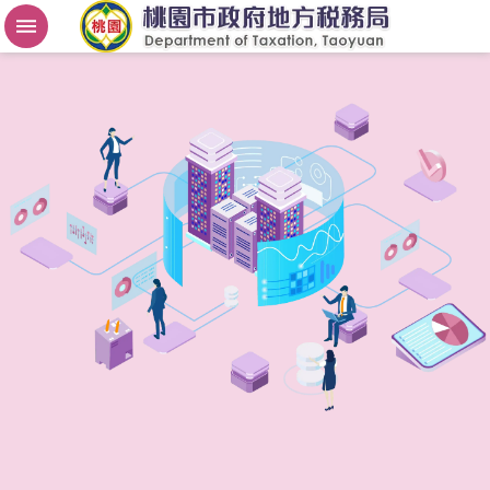
房
屋
稅
2
.
0
進
階
搜
尋
桃
園
市
政