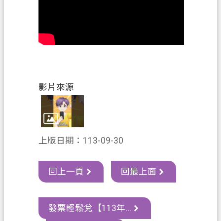
資
訊
政
府
資
訊
公
影片來源
開
認
識
上版日期：113-09-30
我
們
回上一頁
回最上面
回
首
頁
發票輕鬆兌【113年...