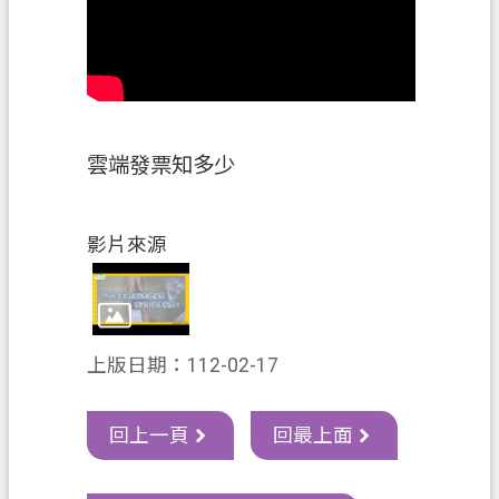
資
訊
政
府
資
雲端發票知多少
訊
公
開
影片來源
認
識
我
們
上版日期：112-02-17
回
首
回上一頁
回最上面
頁