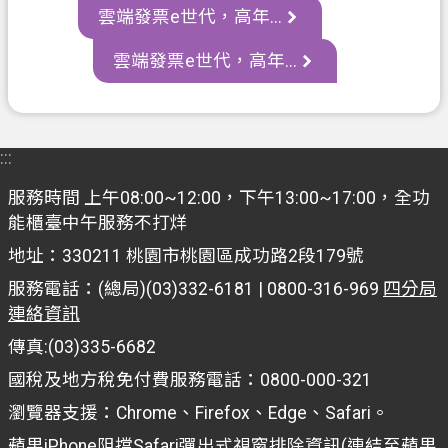
網
雲端發票e世代，高年...
站
導
雲端發票e世代，高年...
覽
常
見
:::
問
服務時間 上午08:00~12:00，下午13:00~17:00，全功
答
能櫃臺中午服務不打烊
市
地址：330211 桃園市桃園區成功路2段179號
政
服務電話：(總局)(03)332-6181 | 0800-316-969
四分局
信
連絡資訊
箱
傳真:(03)335-6682
E
n
國稅及地方稅免付費服務電話：0800-000-321
g
瀏覽器支援：Chrome、Firefox、Edge、Safari。
l
i
蘋果iPhone阻擋Safari彈出式視窗排除資訊(連結至蘋果