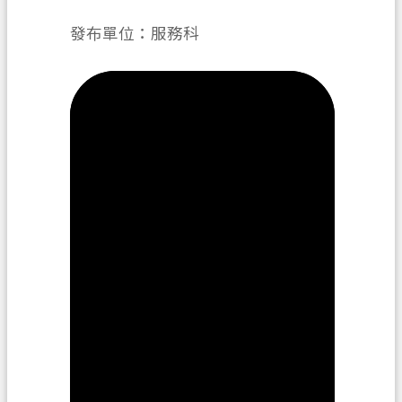
務
發布單位：服務科
便
民
服
務
宣
導
園
地
專
區
服
務
業
務