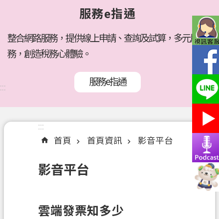
府
服務e指通
所
屬
機
整合網路服務，提供線上申請、查詢及試算，多元服
關
務，創造稅務心體驗。
訊
服務e指通
息
:::
公
告
:::
:::
各
首頁
首頁資訊
影音平台
稅
介
影音平台
紹
線
上
雲端發票知多少
服