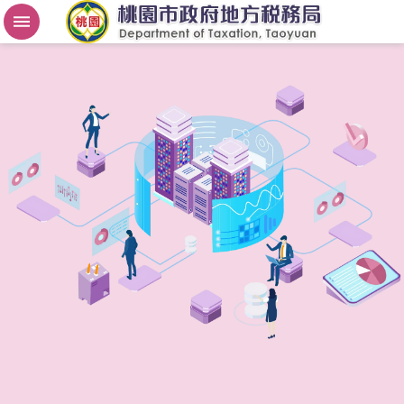
房
屋
稅
2
.
0
進
階
搜
尋
桃
園
市
政