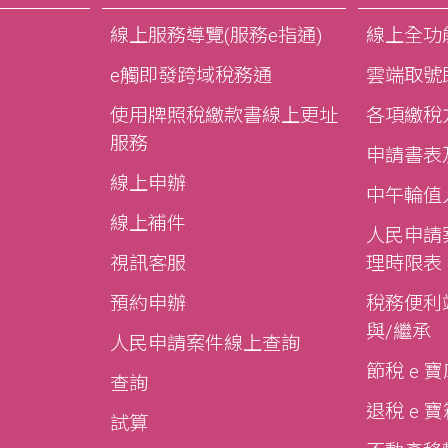
線上服務導覽(服務e指通)
線上全功
e觸即發跨域稅務通
雲端取號
使用牌照稅繳款書線上更址
各項繳稅
服務
申請書表
線上申辦
中午輪值
線上補件
人民申請
視訊客服
理時限表
預約申辦
稅務便利站
與/繼承
人民申請案件線上查詢
節稅 e 
查詢
退稅 e 
試算