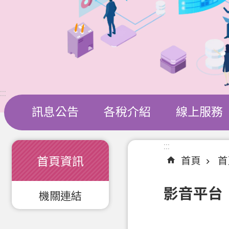
:::
訊息公告
各稅介紹
線上服務
:::
:::
首頁資訊
首頁
首
影音平台
機關連結