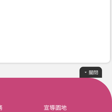
關閉
務
宣導園地