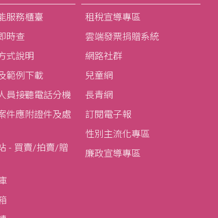
能服務櫃臺
租稅宣導專區
即時查
雲端發票捐贈系統
方式說明
網路社群
及範例下載
兒童網
人員接聽電話分機
長青網
案件應附證件及處
訂閱電子報
性別主流化專區
 - 買賣/拍賣/贈
廉政宣導專區
寶庫
寶箱