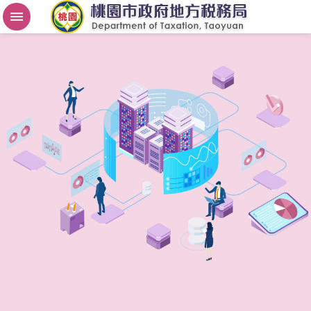
房
屋
稅
2
.
0
進
階
搜
尋
桃
園
市
政