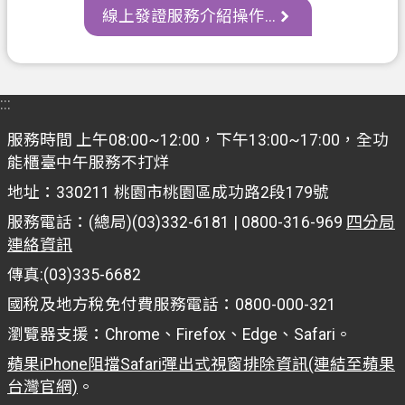
網
線上發證服務介紹操作...
站
導
覽
:::
常
見
服務時間 上午08:00~12:00，下午13:00~17:00，全功
問
能櫃臺中午服務不打烊
答
地址：330211 桃園市桃園區成功路2段179號
市
服務電話：(總局)(03)332-6181 | 0800-316-969
四分局
政
連絡資訊
信
傳真:(03)335-6682
箱
國稅及地方稅免付費服務電話：0800-000-321
E
瀏覽器支援：Chrome、Firefox、Edge、Safari。
n
g
蘋果iPhone阻擋Safari彈出式視窗排除資訊(連結至蘋果
l
台灣官網)
。
i