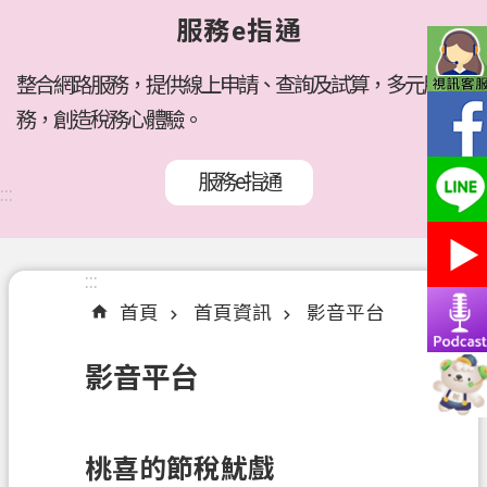
府
服務e指通
所
屬
機
整合網路服務，提供線上申請、查詢及試算，多元服
關
務，創造稅務心體驗。
訊
服務e指通
息
:::
公
告
:::
:::
各
首頁
首頁資訊
影音平台
稅
介
影音平台
紹
線
上
桃喜的節稅魷戲
服