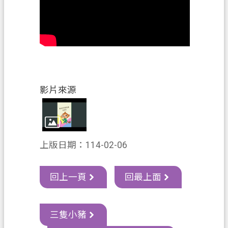
資
訊
政
府
資
訊
公
影片來源
開
認
識
上版日期：114-02-06
我
們
回上一頁
回最上面
回
首
頁
三隻小豬