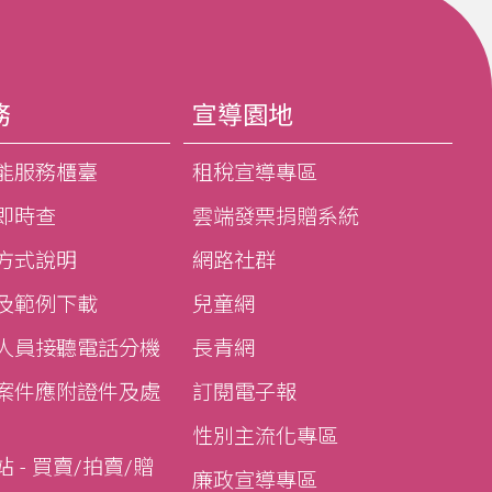
務
宣導園地
能服務櫃臺
租稅宣導專區
即時查
雲端發票捐贈系統
方式說明
網路社群
及範例下載
兒童網
人員接聽電話分機
長青網
案件應附證件及處
訂閱電子報
性別主流化專區
 - 買賣/拍賣/贈
廉政宣導專區