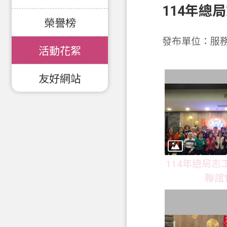
114年總
榮譽榜
發布單位：服
活動花絮
友好網站
114年總局志
聯誼