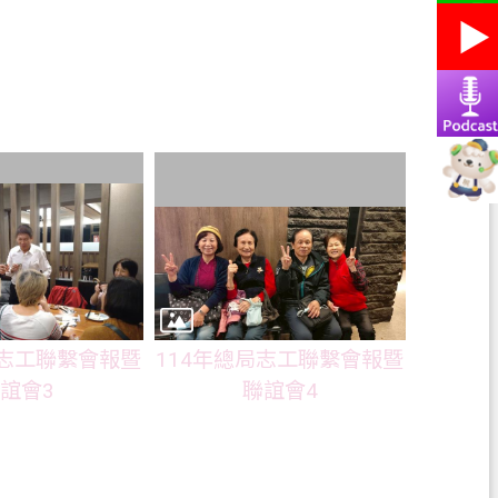
局志工聯繫會報暨
114年總局志工聯繫會報暨
誼會3
聯誼會4