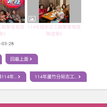
工聯繫會報暨
114年總局志工聯繫會報暨
會5
聯誼會6
03-28
回最上面
14年...
114年蘆竹分局志工...