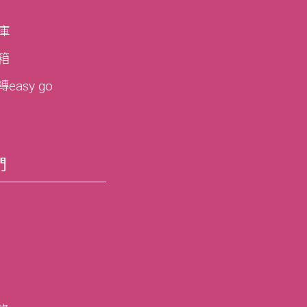
寶庫
寶箱
asy go
們