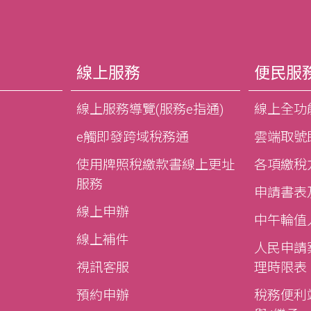
線上服務
便民服
線上服務導覽(服務e指通)
線上全功
e觸即發跨域稅務通
雲端取號
使用牌照稅繳款書線上更址
各項繳稅
服務
申請書表
線上申辦
中午輪值
線上補件
人民申請
視訊客服
理時限表
預約申辦
稅務便利站