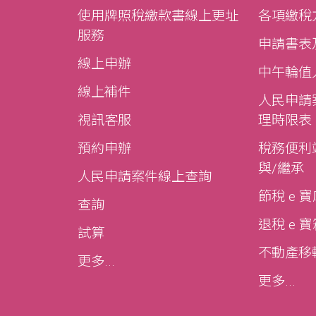
使用牌照稅繳款書線上更址
各項繳稅
服務
申請書表
線上申辦
中午輪值
線上補件
人民申請
視訊客服
理時限表
預約申辦
稅務便利站
與/繼承
人民申請案件線上查詢
節稅 e 
查詢
退稅 e 
試算
不動產移轉e
更多...
更多...