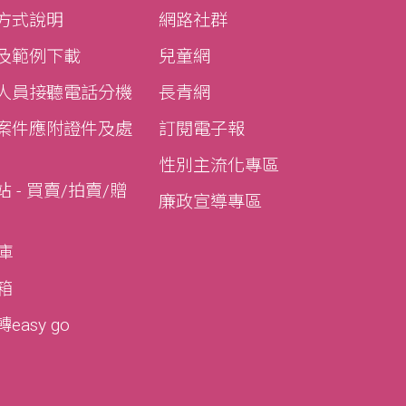
方式說明
網路社群
及範例下載
兒童網
人員接聽電話分機
長青網
案件應附證件及處
訂閱電子報
性別主流化專區
 - 買賣/拍賣/贈
廉政宣導專區
寶庫
寶箱
asy go