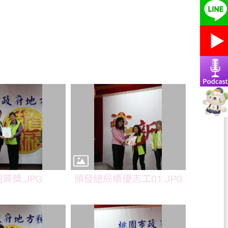
質獎.JPG
頒發總局績優志工01.JPG