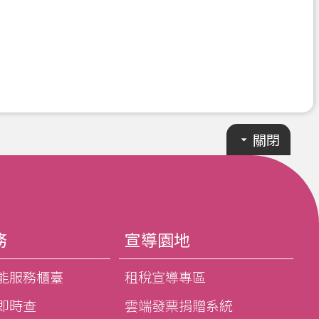
關閉
務
宣導園地
能服務櫃臺
租稅宣導專區
即時查
雲端發票捐贈系統