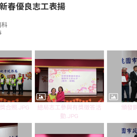
局新春優良志工表揚
務科
靜
合照.JPG
總局志工參與有獎徵答活
頒發銅
動.JPG