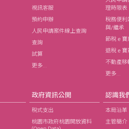
視訊客服
理時限表
預約申辦
稅務便利站
與/繼承
人民申請案件線上查詢
節稅 e 
查詢
退稅 e 
試算
不動產移轉e
更多...
更多...
政府資訊公開
認識我
稅式支出
本局沿革
桃園市政府桃園開放資料
主管簡介
(Open Data)