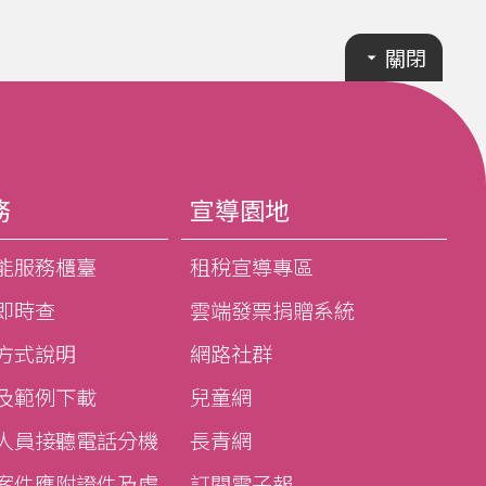
關閉
務
宣導園地
能服務櫃臺
租稅宣導專區
即時查
雲端發票捐贈系統
方式說明
網路社群
及範例下載
兒童網
人員接聽電話分機
長青網
案件應附證件及處
訂閱電子報