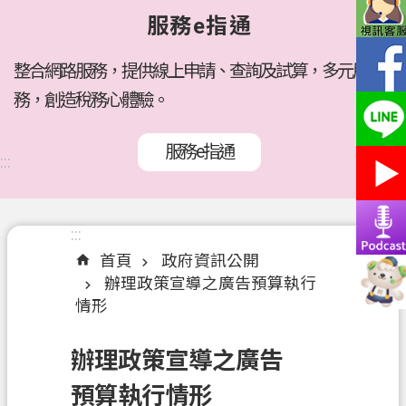
府
服務e指通
所
屬
機
整合網路服務，提供線上申請、查詢及試算，多元服
關
務，創造稅務心體驗。
訊
服務e指通
息
:::
公
告
:::
:::
各
首頁
政府資訊公開
稅
辦理政策宣導之廣告預算執行
介
情形
紹
線
辦理政策宣導之廣告
上
預算執行情形
服