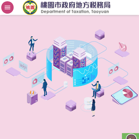
房
屋
稅
2
.
0
進
階
搜
尋
桃
園
市
政