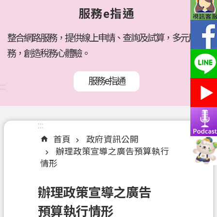
府
服務e指通
所
屬
機
整合網路服務，提供線上申請、查詢及試算，多元服
關
務，創造稅務心體驗。
訊
服務e指通
息
:::
公
告
:::
:::
各
首頁
政府資訊公開
稅
辦理政策宣導之廣告預算執行
介
情形
紹
線
辦理政策宣導之廣告
上
預算執行情形
服