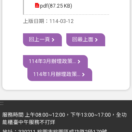
資
pdf(87.25 KB)
訊
上版日期：114-03-12
政
府
資
回上一頁
回最上面
訊
公
開
114年3月辦理政策...
認
114年1月辦理政策...
識
我
們
:::
回
服務時間 上午08:00~12:00，下午13:00~17:00，全功
首
能櫃臺中午服務不打烊
頁
地址：330211 桃園市桃園區成功路2段179號