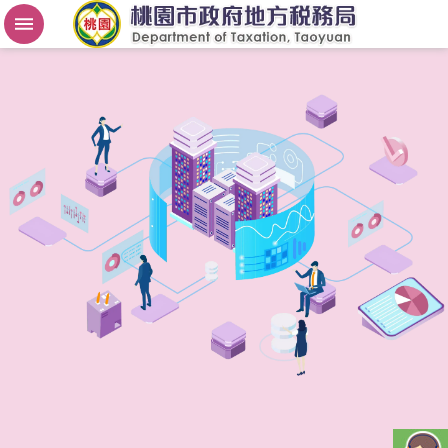
房
屋
稅
2
.
0
進
階
搜
尋
桃
園
市
政