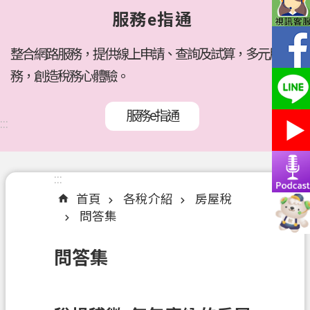
府
服務e指通
所
屬
機
整合網路服務，提供線上申請、查詢及試算，多元服
關
務，創造稅務心體驗。
訊
服務e指通
息
:::
公
告
:::
:::
各
首頁
各稅介紹
房屋稅
稅
問答集
介
紹
問答集
線
上
服