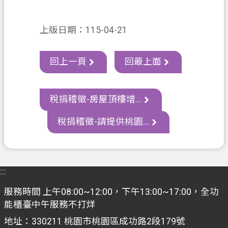
資
訊
上版日期：115-04-21
政
府
回上一頁
回最上面
資
訊
公
稅捐稽徵-房屋頂樓增...
開
稅捐稽徵-請提供桃園...
認
識
我
們
:::
回
服務時間 上午08:00~12:00，下午13:00~17:00，全功
首
能櫃臺中午服務不打烊
頁
地址：330211 桃園市桃園區成功路2段179號