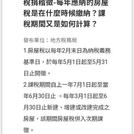
稅捐稽徵-每年應納的房屋
務
稅是在什麼時候繳納？課
便
稅期間又是如何計算？
民
服
務
發布單位：地方稅務局
1.房屋稅以每年2月末日為納稅義務
宣
導
基準日，於每年5月1日起至5月31
園
日止開徵。
地
2.課稅期間自上一年7月1日起至當
專
區
年6月30日止 。每年3月1日起至6
服
月30日止新建、增建或改建完成之
務
房屋，該期間房屋稅併入次期課
業
務
徵。