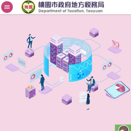
房
屋
稅
2
.
0
進
階
搜
尋
桃
園
市
政