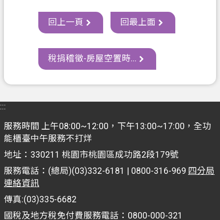
資
訊
回上一頁
回最上面
政
府
稅捐稽徵-房屋空置時...
資
訊
公
開
:::
認
服務時間 上午08:00~12:00，下午13:00~17:00，全功
識
能櫃臺中午服務不打烊
我
地址：330211 桃園市桃園區成功路2段179號
們
服務電話：(總局)(03)332-6181 | 0800-316-969
四分局
回
連絡資訊
首
傳真:(03)335-6682
頁
國稅及地方稅免付費服務電話：0800-000-321