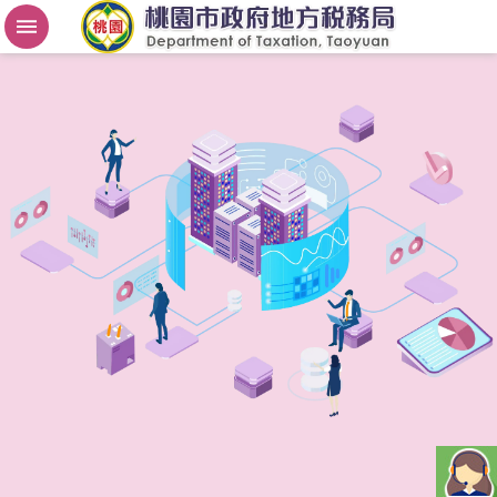
房
屋
稅
2
.
0
進
階
搜
尋
桃
園
市
政