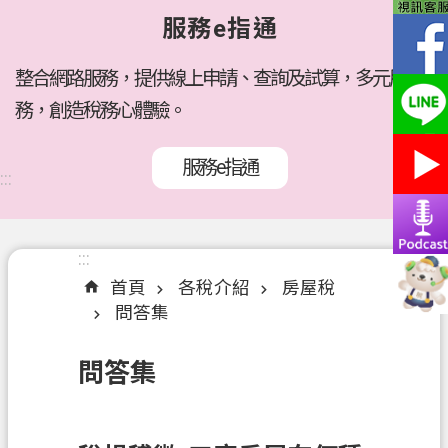
府
服務e指通
所
屬
機
整合網路服務，提供線上申請、查詢及試算，多元服
關
務，創造稅務心體驗。
訊
服務e指通
息
:::
公
告
:::
:::
各
首頁
各稅介紹
房屋稅
稅
問答集
介
紹
問答集
線
上
服