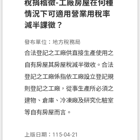
稅捐稽徵-工廠房屋在何種
務
情況下可適用營業用稅率
便
減半課徵？
民
服
務
發布單位：地方稅務局
合法登記之工廠供直接生產使用之
宣
導
自有房屋其房屋稅減半徵收。合法
園
登記之工廠係指依工廠設立登記規
地
則登記之工廠，從事生產所必須之
專
區
建物、倉庫、冷凍廠及研究化驗室
服
等自有房屋而言。
務
業
務
上版日期：115-04-21