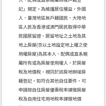
人、配偶或直系親屬辦竣戶籍登
資
訊
記」規定。為維護居住權益，外國
政
人、臺灣地區無戶籍國民、大陸地
府
區人民及香港或澳門居民取得中華
資
訊
民國居留證，居留地址之土地及其
公
地上房屋(含以土地設定地上權之使
開
用權房屋)為其本人、配偶或直系親
認
屬所有或為房屋使用權人，於房屋
識
我
稅及地價稅，視同於該房地辦竣房
們
籍登記。如符合其他自住要件，可
回
申請按自住房屋優惠稅率課徵房屋
首
頁
稅及自用住宅用地稅率課徵地價