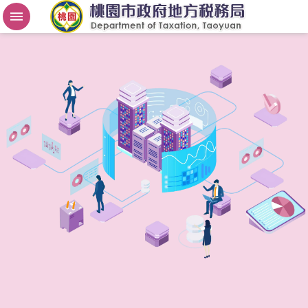
房
屋
稅
2
.
0
進
階
搜
尋
桃
園
市
政