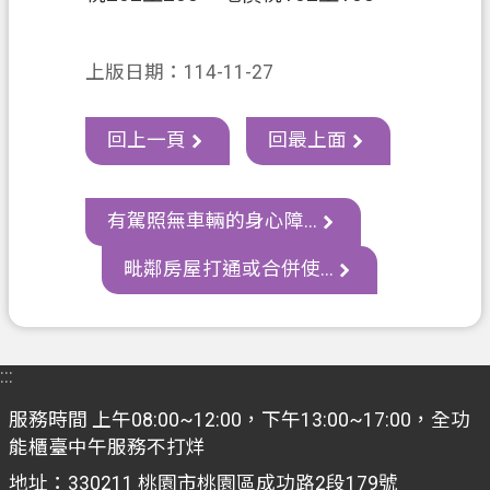
私
權
上版日期：114-11-27
政
策
回上一頁
回最上面
網
站
安
有駕照無車輛的身心障...
全
政
毗鄰房屋打通或合併使...
策
政
府
:::
網
站
服務時間 上午08:00~12:00，下午13:00~17:00，全功
資
能櫃臺中午服務不打烊
料
地址：330211 桃園市桃園區成功路2段179號