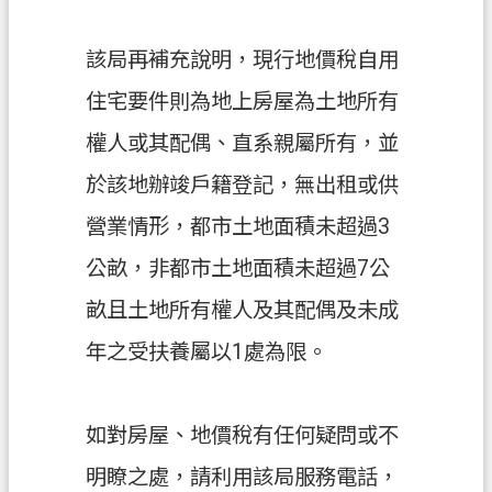
s
h
該局再補充說明，現行地價稅自用
I
n
住宅要件則為地上房屋為土地所有
d
o
權人或其配偶、直系親屬所有，並
n
e
於該地辦竣戶籍登記，無出租或供
s
營業情形，都市土地面積未超過3
i
a
公畝，非都市土地面積未超過7公
ป
畝且土地所有權人及其配偶及未成
ร
年之受扶養屬以1處為限。
ะ
เ
ท
如對房屋、地價稅有任何疑問或不
ศ
明瞭之處，請利用該局服務電話，
ไ