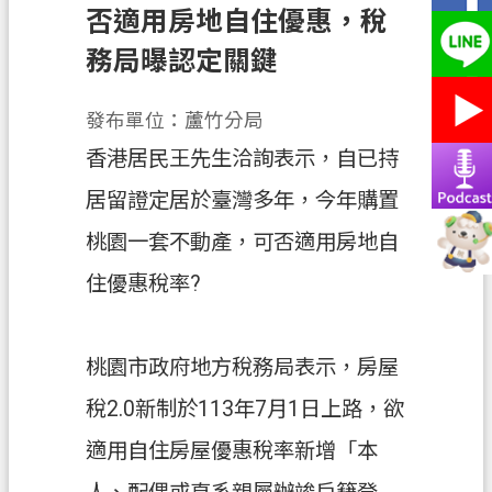
務
否適用房地自住優惠，稅
務局曝認定關鍵
便
民
服
發布單位：蘆竹分局
務
香港居民王先生洽詢表示，自已持
宣
居留證定居於臺灣多年，今年購置
導
桃園一套不動產，可否適用房地自
園
地
住優惠稅率?
專
區
桃園市政府地方稅務局表示，房屋
服
務
稅2.0新制於113年7月1日上路，欲
業
適用自住房屋優惠稅率新增「本
務