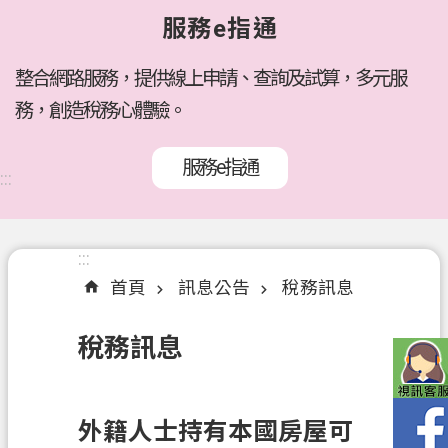
府
服務e指通
所
屬
機
整合網路服務，提供線上申請、查詢及試算，多元服
關
務，創造稅務心體驗。
訊
服務e指通
息
:::
公
告
:::
:::
各
首頁
訊息公告
稅務訊息
稅
介
稅務訊息
紹
線
上
外籍人士持有本國房屋可
服