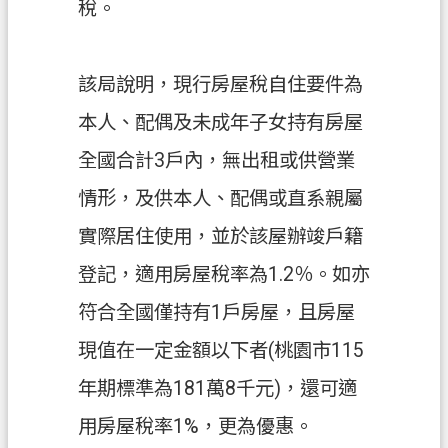
稅。
網
站
導
該局說明，現行房屋稅自住要件為
覽
本人、配偶及未成年子女持有房屋
常
見
全國合計3戶內，無出租或供營業
問
情形，及供本人、配偶或直系親屬
答
實際居住使用，並於該屋辦竣戶籍
市
政
登記，適用房屋稅率為1.2％。如亦
信
符合全國僅持有1戶房屋，且房屋
箱
現值在一定金額以下者(桃園市115
E
n
年期標準為181萬8千元)，還可適
g
l
用房屋稅率1%，更為優惠。
i