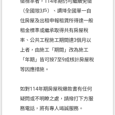
徵標準者，114年期仍可繼續免徵
開
放
（全國限3戶）、調降全國單一自
宣
住房屋及出租申報租賃所得達一般
告
租金標準或繼承取得共有房屋稅
資
訊
率、公共工程施工期間達3個月以
安
上者，由施工「期間」改為施工
全
政
「年期」皆可按7至9成核計房屋稅
策
等因應措施。
如對114年期房屋稅繳款書有任何
疑問或不明瞭之處，請撥打下方服
務電話，將有專人竭誠服務。