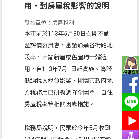
務
用，對房屋稅影響的說明
便
發布單位：房屋稅科
民
服
本市前於113年5月30日召開不動
務
產評價委員會，審議通過各街路地
宣
段率，不論新屋或舊屋均一體適
導
用，自113年7月1日起實施。為降
園
地
低納稅人稅負影響，桃園市政府地
專
方稅務局已研擬調降全國單一自住
區
房屋稅率等相關因應措施。
服
務
業
稅務局說明，民眾於今年5月收到
務