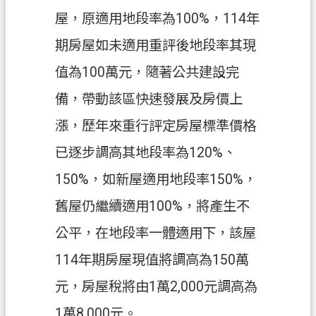
ท
屋，原適用地段率為100%，114年
ย
期房屋如未適用重評後地段率其現
V
值為100萬元，隨著公共建設完
i
ệ
備，帶動該區快速發展及房價上
t
N
漲，歷年來重行評定房屋標準價格
a
m
已逐步調高其地段率為120%、
桃
150%，如新屋適用地段率150%，
園
舊屋仍繼續適用100%，將產生不
市
入
公平，在地段率一體適用下，該屋
口
114年期房屋現值將調高為150萬
網
站
元，房屋稅將由1萬2,000元調高為
1萬8,000元。
隱