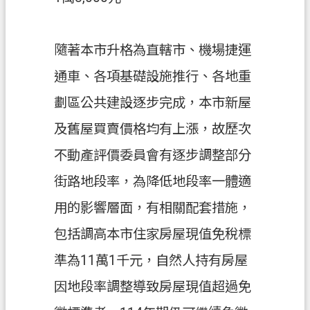
私
權
政
隨著本市升格為直轄市、機場捷運
策
通車、各項基礎設施推行、各地重
網
劃區公共建設逐步完成，本市新屋
站
及舊屋買賣價格均有上漲，故歷次
安
全
不動產評價委員會有逐步調整部分
政
街路地段率，為降低地段率一體適
策
用的影響層面，有相關配套措施，
政
府
包括調高本市住家房屋現值免稅標
網
準為11萬1千元，自然人持有房屋
站
資
因地段率調整導致房屋現值超過免
料