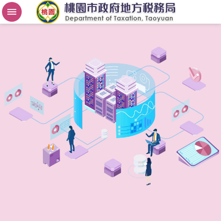
房
屋
稅
2
.
0
進
階
搜
尋
桃
園
市
政