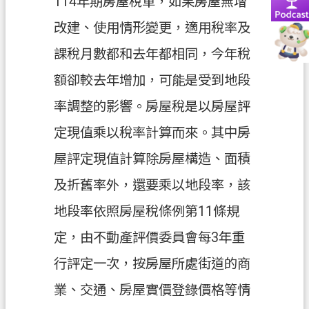
114年期房屋稅單，如果房屋無增
資
訊
改建、使用情形變更，適用稅率及
政
課稅月數都和去年都相同，今年稅
府
額卻較去年增加，可能是受到地段
資
訊
率調整的影響。房屋稅是以房屋評
公
定現值乘以稅率計算而來。其中房
開
屋評定現值計算除房屋構造、面積
認
識
及折舊率外，還要乘以地段率，該
我
地段率依照房屋稅條例第11條規
們
定，由不動產評價委員會每3年重
回
行評定一次，按房屋所處街道的商
首
頁
業、交通、房屋實價登錄價格等情