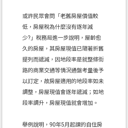
s
h
或許民眾會問「老舊房屋價值較
I
n
低，房屋稅為什麼沒有逐年減
d
o
少?」稅務局進一步說明，屋齡愈
n
e
久的房屋，其房屋現值已隨著折舊
s
i
提列而遞減，因地段率是就整條街
a
路的商業交通等情況通盤考量後予
ป
以訂定，故房屋適用的地段率如未
ร
調整，房屋現值會逐年遞減；如地
ะ
เ
段率調升，房屋現值就會增加。
ท
ศ
ไ
舉例說明，90年5月起課的自住房