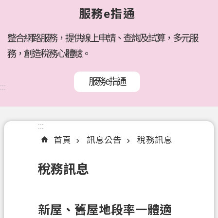
府
服務e指通
所
屬
機
整合網路服務，提供線上申請、查詢及試算，多元服
關
務，創造稅務心體驗。
訊
服務e指通
息
:::
公
告
:::
:::
各
首頁
訊息公告
稅務訊息
稅
介
稅務訊息
紹
線
上
新屋、舊屋地段率一體適
服