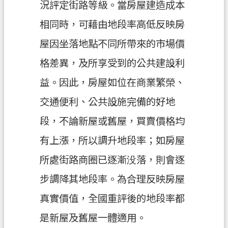
況評定街路等級。當房屋建造成本
網
站
相同時，可藉由地段率高低反映房
導
覽
屋因坐落地點不同所帶來的市場價
格差異，及所享受到的公共建設利
常
見
益。因此，房屋如位在商業繁榮、
問
交通便利、公共設施完備的好地
答
段，不論新屋或舊屋，買賣價格均
市
政
有上漲，所以調升地段率；如房屋
信
所處街路商圈已逐漸没落，則會逐
箱
步調降其地段率。為合理反映房屋
E
n
真實價值，全國重評後的地段率都
g
l
是新屋及舊屋一體適用。
i