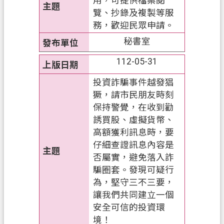
用，可提供檔案閱
開
覽、抄錄及複製等服
放
務，歡迎民眾申請。
宣
告
秘書室
112-05-31
資
訊
投資詐騙事件越發猖
安
獗，請市民朋友時刻
全
保持警覺，在收到勸
政
誘買股、虛擬貨幣、
策
高額獲利訊息時，要
仔細查證訊息內容是
否屬實，避免落入詐
騙圈套。發現可疑行
為，堅守三不三要，
讓我們共同建立一個
安全可信的投資環
境！