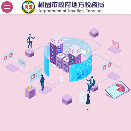
房
屋
稅
2
.
0
進
階
搜
尋
桃
園
市
政