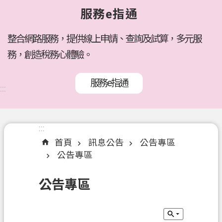
府
服務e指通
所
屬
機
整合網路服務，提供線上申請、查詢及試算，多元服
關
務，創造稅務心體驗。
訊
服務e指通
息
:::
公
告
:::
:::
各
首頁
訊息公告
公告專區
稅
公告專區
介
紹
公告專區
線
上
服