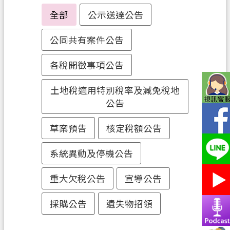
務
全部
公示送達公告
便
公同共有案件公告
民
服
各稅開徵事項公告
務
宣
土地稅適用特別稅率及減免稅地
導
公告
園
地
草案預告
核定稅額公告
專
系統異動及停機公告
區
服
重大欠稅公告
宣導公告
務
採購公告
遺失物招領
業
務