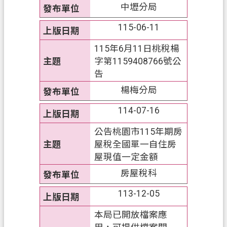
中壢分局
私
權
115-06-11
政
策
115年6月11日桃稅楊
字第1159408766號公
網
告
站
楊梅分局
安
全
114-07-16
政
公告桃園市115年期房
策
屋稅全國單一自住房
政
屋現值一定金額
府
房屋稅科
網
站
113-12-05
資
本局已開放檔案應
料